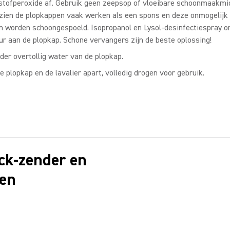
stofperoxide af. Gebruik geen zeepsop of vloeibare schoonmaakmi
zien de plopkappen vaak werken als een spons en deze onmogelijk 
n worden schoongespoeld. Isopropanol en Lysol-desinfectiespray o
ur aan de plopkap. Schone vervangers zijn de beste oplossing!
der overtollig water van de plopkap.
e plopkap en de lavalier apart, volledig drogen voor gebruik.
k-zender en
gen