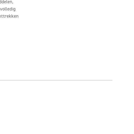
ddelen,
volledig
nttrekken