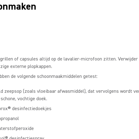
oonmaken
grillen of capsules altijd op de lavalier-microfoon zitten. Verwijde
zige externe plopkappen.
bben de volgende schoonmaakmiddelen getest:
ld zeepsop (zoals vloeibaar afwasmiddel), dat vervolgens wordt v
 schone, vochtige doek.
orox® desinfectiedoekjes
opropanol
terstofperoxide
sol® desinfectiespray