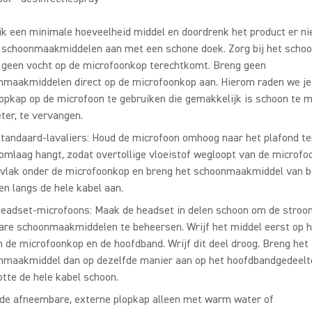
k een minimale hoeveelheid middel en doordrenk het product er ni
 schoonmaakmiddelen aan met een schone doek. Zorg bij het sch
r geen vocht op de microfoonkop terechtkomt. Breng geen
nmaakmiddelen direct op de microfoonkop aan. Hierom raden we je
opkap op de microfoon te gebruiken die gemakkelijk is schoon te m
ter, te vervangen.
tandaard-lavaliers: Houd de microfoon omhoog naar het plafond ter
omlaag hangt, zodat overtollige vloeistof wegloopt van de microfo
 vlak onder de microfoonkop en breng het schoonmaakmiddel van 
n langs de hele kabel aan.
headset-microfoons: Maak de headset in delen schoon om de stroo
are schoonmaakmiddelen te beheersen. Wrijf het middel eerst op h
 de microfoonkop en de hoofdband. Wrijf dit deel droog. Breng het
nmaakmiddel dan op dezelfde manier aan op het hoofdbandgedeelte
otte de hele kabel schoon.
 de afneembare, externe plopkap alleen met warm water of