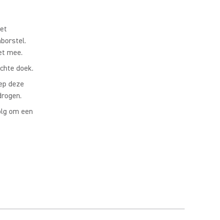
et
borstel.
et mee.
chte doek.
dep deze
drogen.
olg om een