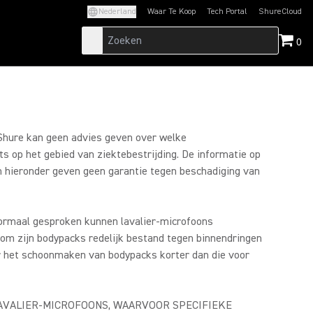
Nederland
Waar Te Koop
Tech Portal
ShureCloud
(Opens in a new tab)
(Opens in a new t
0
 Shure kan geen advies geven over welke
s op het gebied van ziektebestrijding. De informatie op
 hieronder geven geen garantie tegen beschadiging van
Normaal gesproken kunnen lavalier-microfoons
som zijn bodypacks redelijk bestand tegen binnendringen
or het schoonmaken van bodypacks korter dan die voor
LAVALIER-MICROFOONS, WAARVOOR SPECIFIEKE