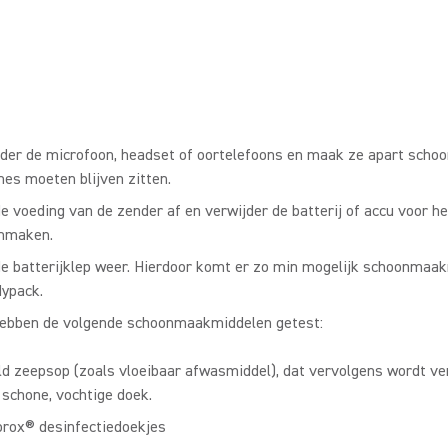
der de microfoon, headset of oortelefoons en maak ze apart schoo
es moeten blijven zitten.
de voeding van de zender af en verwijder de batterij of accu voor he
nmaken.
de batterijklep weer. Hierdoor komt er zo min mogelijk schoonmaak
dypack.
ebben de volgende schoonmaakmiddelen getest:
ld zeepsop (zoals vloeibaar afwasmiddel), dat vervolgens wordt v
 schone, vochtige doek.
orox® desinfectiedoekjes