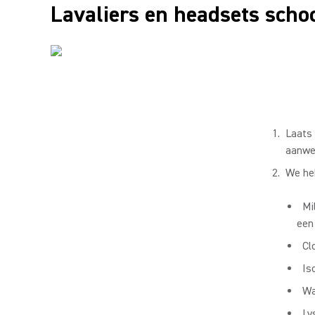
Lavaliers en headsets sch
Laats 
aanwe
We he
Mi
een
Cl
Is
Wa
Ly