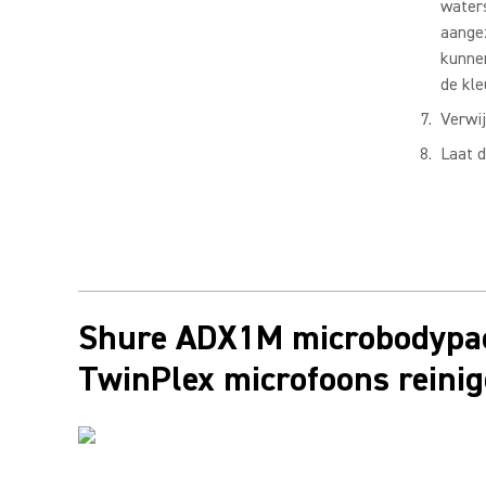
water
aange
kunne
de kle
Verwij
Laat d
Shure ADX1M microbodypac
TwinPlex microfoons reini