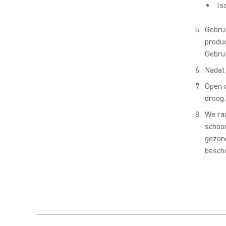
Is
Gebru
produc
Gebrui
Nadat 
Open d
droog.
We rad
schoon
gezon
besch