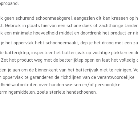
opropanol
ik geen schurend schoonmaakgerei, aangezien dit kan krassen op h
t. Gebruik in plaats hiervan een schone doek of zachtharige tanden
k een minimale hoeveelheid middel en doordrenk het product er ni
je het oppervlak hebt schoongemaakt, dep je het droog met een za
e batterijklep, inspecteer het batterijvak op vochtige plekken en 
 Zet het product weg met de batterijklep open en laat het volledig 
en je aan om de binnenkant van het batterijvak niet te reinigen. V
 oppervlak te garanderen de richtlijnen van de verantwoordelijke
dheidsautoriteiten over handen wassen en/of persoonlijke
ermingsmiddelen, zoals steriele handschoenen.