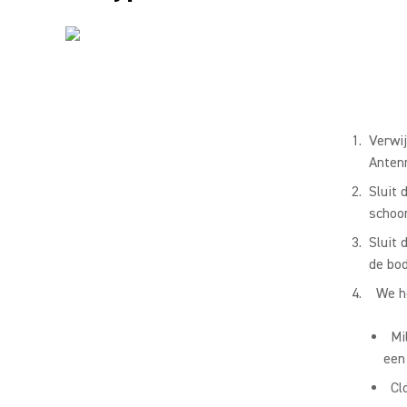
Verwij
Antenn
Sluit 
schoo
Sluit 
de bo
We h
Mi
een
Cl