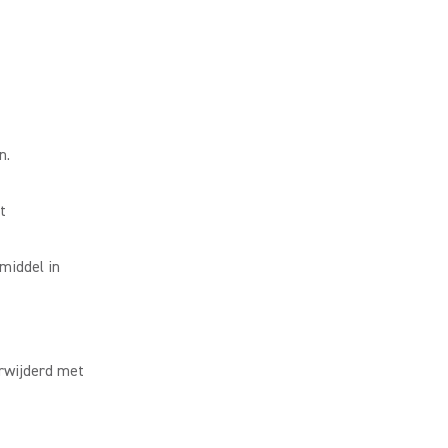
n.
t
middel in
erwijderd met