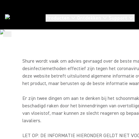
BODYPACK-
ZENDERS/ONT
Producten
Ontdekken
Support
...
/
Mic-Schoonmaak
/
Bodypack-Lavalier-Headset
EN
LAVALIER-/HE
Shure wordt vaak om advies gevraagd over de beste man
desinfectiemethoden effectief zijn tegen het coronavir
deze website betreft uitsluitend algemene informatie 
MICROFOONS
het product, maar berusten op de beste informatie wa
Er zijn twee dingen om aan te denken bij het schoonma
beschadigd raken door het binnendringen van overtollig
van vloeistof, maar kunnen ze slecht reageren op bepaa
lavaliers.
LET OP: DE INFORMATIE HIERONDER GELDT NIET V