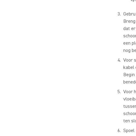
Gebrui
Breng
dat e
schoo
een pl
nog be
Voor s
kabel 
Begin
benede
Voor 
vloeib
tussen
schoo
ten sl
Spoel