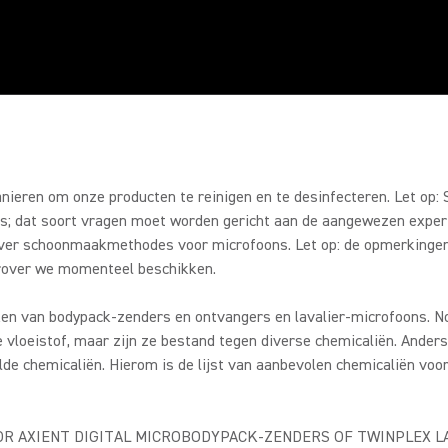
VANGERS
ADSETS-
ieren om onze producten te reinigen en te desinfecteren. Let op:
us; dat soort vragen moet worden gericht aan de aangewezen expert
over schoonmaakmethodes voor microfoons. Let op: de opmerkingen
arover we momenteel beschikken.
ken van bodypack-zenders en ontvangers en lavalier-microfoons. 
e vloeistof, maar zijn ze bestand tegen diverse chemicaliën. Ander
lde chemicaliën. Hierom is de lijst van aanbevolen chemicaliën vo
OOR AXIENT DIGITAL MICROBODYPACK-ZENDERS OF TWINPLEX 