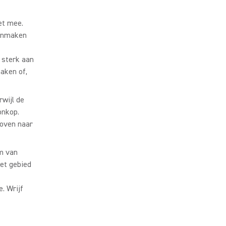
et mee.
oonmaken
 sterk aan
aken of,
wijl de
onkop.
boven naar
m van
et gebied
. Wrijf