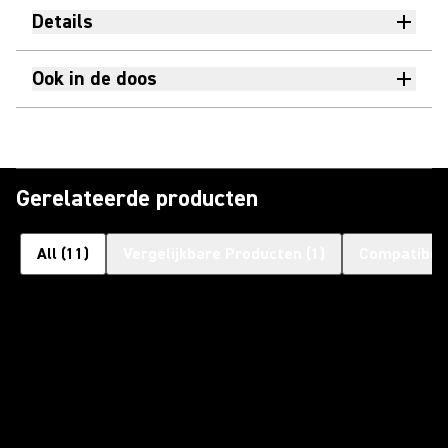
Details
Ook in de doos
Gerelateerde producten
All
(
11
)
Vergelijkbare Producten
(
1
)
Compatibele