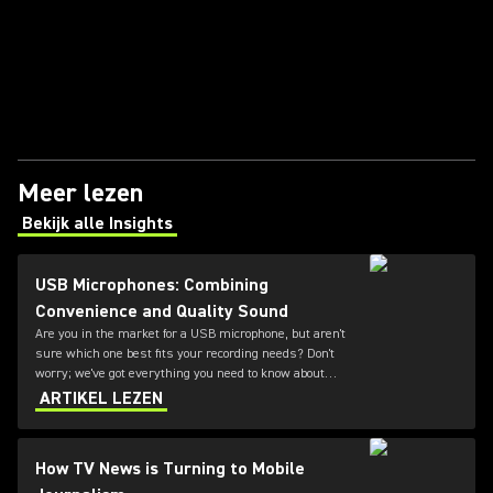
Meer lezen
Bekijk alle Insights
(Opens in a new tab)
USB Microphones: Combining
Convenience and Quality Sound
Are you in the market for a USB microphone, but aren't
sure which one best fits your recording needs? Don't
worry; we've got everything you need to know about
mics offering both plug-and-play functionality and great
ARTIKEL LEZEN
sound.
How TV News is Turning to Mobile