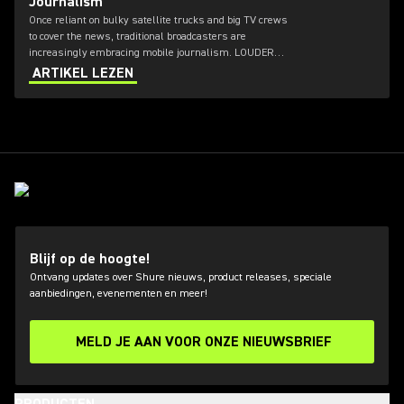
Journalism
Once reliant on bulky satellite trucks and big TV crews
to cover the news, traditional broadcasters are
increasingly embracing mobile journalism. LOUDER
spoke with Björn Staschen, head of the innovation lab
ARTIKEL LEZEN
at German public broadcaster NDR.
Blijf op de hoogte!
Ontvang updates over Shure nieuws, product releases, speciale
aanbiedingen, evenementen en meer!
MELD JE AAN VOOR ONZE NIEUWSBRIEF