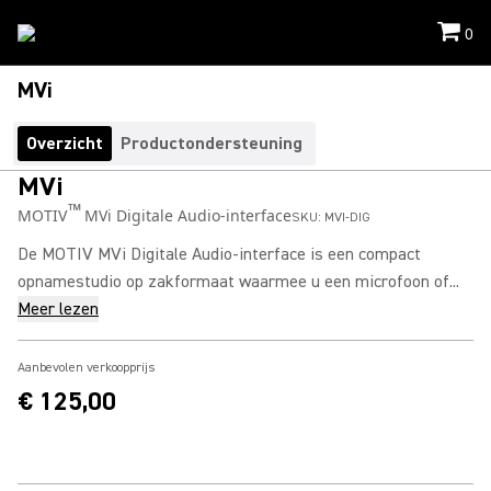
0
MVi
Overzicht
Productondersteuning
MVi
™
MOTIV
MVi Digitale Audio-interface
SKU:
MVI-DIG
De MOTIV MVi Digitale Audio-interface is een compact
opnamestudio op zakformaat waarmee u een microfoon of...
Meer lezen
Aanbevolen verkoopprijs
€ 125,00