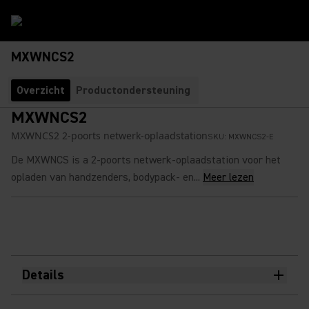
MXWNCS2
Overzicht
Productondersteuning
MXWNCS2
MXWNCS2 2-poorts netwerk-oplaadstation
SKU:
MXWNCS2-E
De MXWNCS is a 2-poorts netwerk-oplaadstation voor het
opladen van handzenders, bodypack- en...
Meer lezen
Details