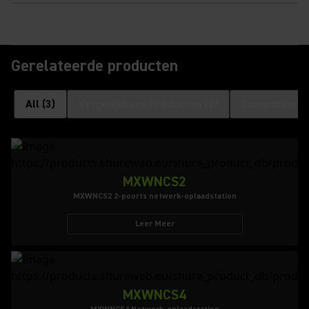
Gerelateerde producten
All
(
3
)
Vergelijkbare Producten
(
2
)
Compatibele 
MXWNCS2
MXWNCS2 2-poorts netwerk-oplaadstation
Leer Meer
MXWNCS4