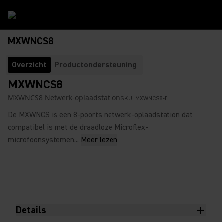
MXWNCS8
Overzicht
Productondersteuning
MXWNCS8
MXWNCS8 Netwerk-oplaadstation
SKU:
MXWNCS8-E
De MXWNCS is een 8-poorts netwerk-oplaadstation dat
compatibel is met de draadloze Microflex-
microfoonsystemen...
Meer lezen
Details