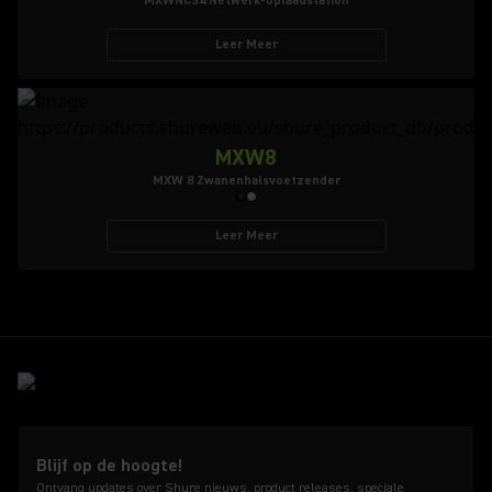
MXWNCS4 Netwerk-oplaadstation
Leer Meer
MXW8
MXW 8 Zwanenhalsvoetzender
Leer Meer
Blijf op de hoogte!
Ontvang updates over Shure nieuws, product releases, speciale