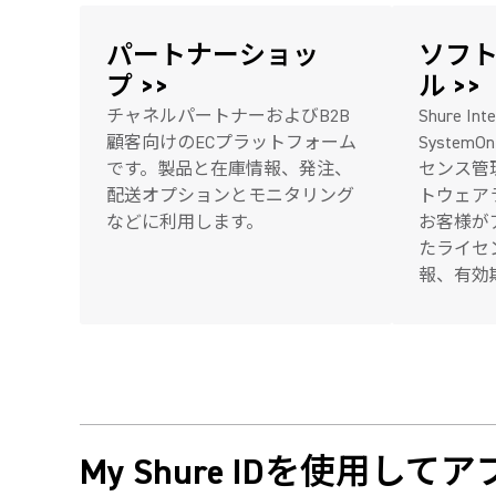
パートナーショッ
ソフ
プ >>
ル >>
チャネルパートナーおよびB2B
Shure In
顧客向けのECプラットフォーム
Syste
です。製品と在庫情報、発注、
センス管
配送オプションとモニタリング
トウェア
などに利用します。
お客様が
たライセ
報、有効
My Shure IDを使用