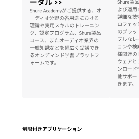
ータル >>
Shure
よび運用
Shure Academyがご提供する、オ
詳細な技
ーディオ分野の各用途における
ロフェッ
理論や実用スキルのトレーニン
のプラッ
グ、認定プログラム、Shure製品
プルなレ
コース、またオーディオ業界の
ョンや検
一般知識などを幅広く受講でき
様関連の
るオンデマンド学習プラットフ
ウェアと
ォームです。
ンロード
他サポー
きます。
制限付きアプリケーション