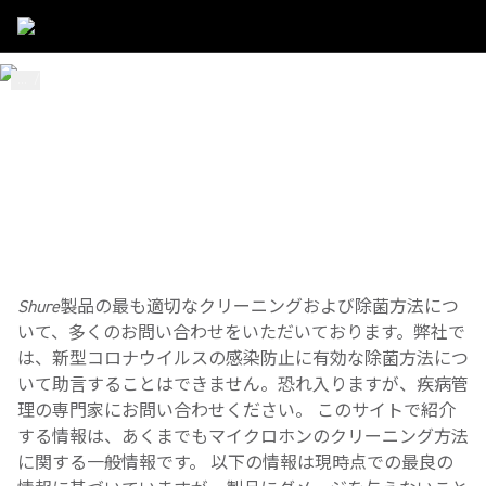
...
/
Mic Cleaning
/
Conferencing
会議用製品の正しいク
リーニング方法とは？
以下は、Shure会議用製品のクリーニング方法です。
Shure製品の最も適切なクリーニングおよび除菌方法につ
いて、多くのお問い合わせをいただいております。弊社で
は、新型コロナウイルスの感染防止に有効な除菌方法につ
いて助言することはできません。恐れ入りますが、疾病管
理の専門家にお問い合わせください。 このサイトで紹介
する情報は、あくまでもマイクロホンのクリーニング方法
に関する一般情報です。 以下の情報は現時点での最良の