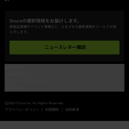
Shureの最新情報をお届けします。
新製品情報やイベント情報など、さまざまな最新情報をメールでお知
らせします。
ニュースレター購読
(Opens in a new tab)
製品情報
SHUREについて
インサイトとイベント
サポート
(Opens in a new tab)
(Opens in a new tab)
(Opens in a new tab)
(Opens in a new tab)
©2026 Shure Inc. All Rights Reserved.
プライバシーポリシー
利用規約
法的事項