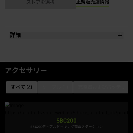
正規販売店情報
ストアを選択
詳細
アクセサリー
すべて
(
4
)
ケーブル
(
1
)
充電器およびバッテリー
(
SBC200
SBC200デュアルドッキング充電ステーション