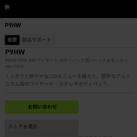
P9HW
概要
製品サポート
P9HW
P9HW PSM 900 ワイヤード ボディパック型パーソナルモニター
SKU:
P9HW
くっきりと鮮やかなLCDメニューを備えた、堅牢なアルミ
ニウム製のワイヤード・ステレオボディパック。
お問い合わせ
(Opens in a new tab)