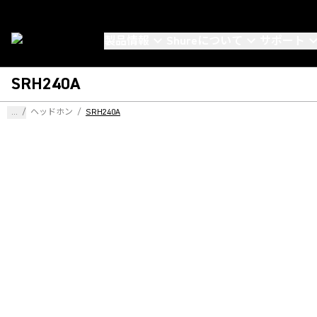
製品情報
Shureについて
サポート
SRH240A
...
/
ヘッドホン
/
SRH240A