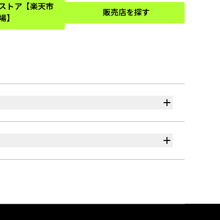
式ストア【楽天市
販売店を探す
(Opens in a new tab)
(Opens in a new tab)
場】