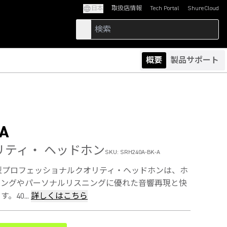
日本
取扱店情報
Tech Portal
ShureCloud
(Opens in a new tab)
(Opens in a new t
概要
製品サポート
A
リティ・ ヘッドホン
SKU:
SRH240A-BK-A
 密閉型プロフェッショナルクオリティ・ヘッドホンは、ホ
ィングやパーソナルリスニングに優れた音響再現と快
40...
詳しくはこちら