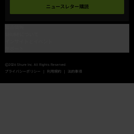
ニュースレター購読
(Opens in a new tab)
製品情報
SHUREについて
インサイトとイベント
サポート
(Opens in a new tab)
(Opens in a new tab)
(Opens in a new tab)
(Opens in a new tab)
©2026 Shure Inc. All Rights Reserved.
プライバシーポリシー
利用規約
法的事項