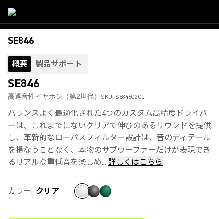
SE846
概要
製品サポート
SE846
高遮音性イヤホン（第2世代）
SKU:
SE846G2CL
バランスよく最適化された4つのカスタム高精度ドライバ
ーは、これまでにないクリアで伸びのあるサウンドを提供
し、革新的なローパスフィルター設計は、音のディテール
を損なうことなく、本物のサブウーファーだけが表現でき
るリアルな重低音を楽しめ...
詳しくはこちら
カラー
:
クリア