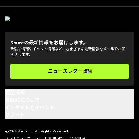
Shureの最新情報をお届けします。
新製品情報やイベント情報など、さまざまな最新情報をメールでお知
らせします。
ニュースレター購読
(Opens in a new tab)
製品情報
SHUREについて
インサイトとイベント
サポート
(Opens in a new tab)
(Opens in a new tab)
(Opens in a new tab)
(Opens in a new tab)
©2026 Shure Inc. All Rights Reserved.
プライバシーポリシー
利用規約
法的事項