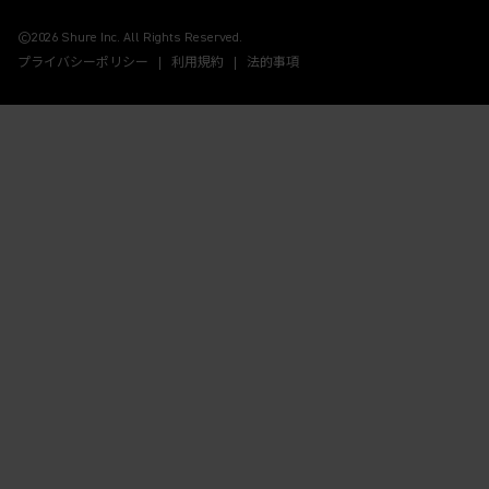
(Opens in a new tab)
(Opens in a new tab)
(Opens in a new tab)
(Opens in a new tab)
©2026 Shure Inc. All Rights Reserved.
プライバシーポリシー
利用規約
法的事項