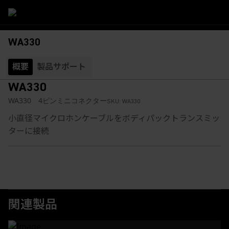
WA330
概要
製品サポート
WA330
WA330 4ピンミニコネクター
SKU:
WA330
小直径マイクロホンケーブルをボディパックトランスミッ
ターに接続
関連製品