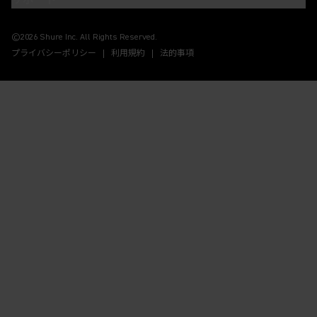
サポート
(Opens in a new tab)
(Opens in a new tab)
(Opens in a new tab)
(Opens in a new tab)
©2026 Shure Inc. All Rights Reserved.
プライバシーポリシー
利用規約
法的事項