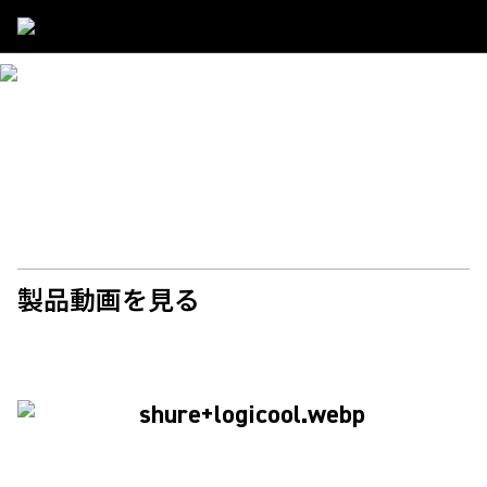
Partners
/
Logicool
SHURE & LOGICOOL
高品位音響ソリューション Microflex EcosystemとLogicool
ビデオコラボレーションの融合
製品動画を見る