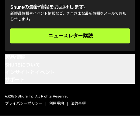
Shureの最新情報をお届けします。
新製品情報やイベント情報など、さまざまな最新情報をメールでお知
らせします。
ニュースレター購読
(Opens in a new tab)
製品情報
SHUREについて
インサイトとイベント
サポート
(Opens in a new tab)
(Opens in a new tab)
(Opens in a new tab)
(Opens in a new tab)
©2026 Shure Inc. All Rights Reserved.
プライバシーポリシー
利用規約
法的事項