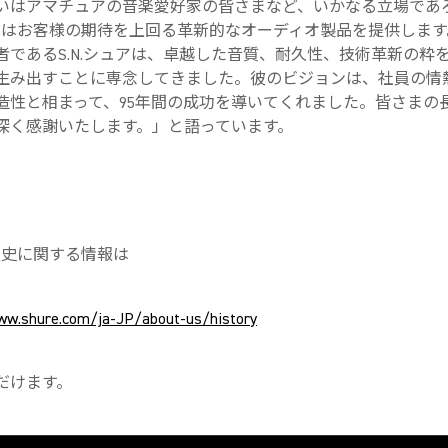
いはアマチュアの音楽愛好家の皆さまなど、いかなる立場であ
ureはお客様の期待を上回る革新的なオーディオ製品を提供しま
者であるS.N.シュアは、卓越した音質、耐久性、技術革新の粋
生み出すことに専念してきました。彼のビジョンは、社員の情
造性と相まって、95年間の成功を導いてくれました。皆さまの
深く感謝いたします。」と語っています。
の歴史に関する情報は
ww.shure.com/ja-JP/about-us/history
だけます。