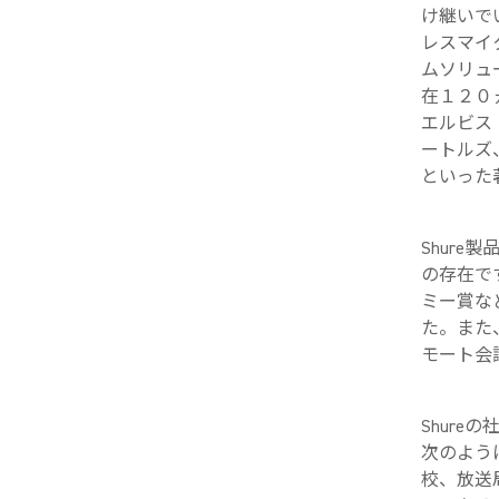
け継いで
レスマイ
ムソリュ
在１２０
エルビス
ートルズ
といった
Shur
の存在です
ミー賞な
た。また
モート会
Shureの
次のよう
校、放送