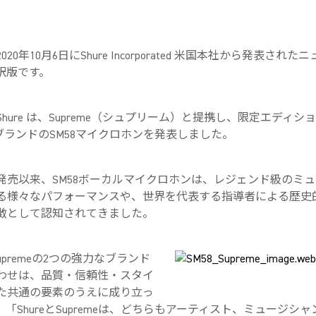
20年10月6日にShure Incorporated 米国本社から発表され
訳版です。
hure は、Supreme（シュプリーム）と提携し、限定エディシ
meブランドのSM58マイクロホンを発表しました。
年の発売以来、SM58ボーカルマイクロホンは、レジェンド級のミ
る様々なパフォーマンスや、世界を代表する指導者による歴史
徴として認知されてきました。
とSupremeの2つの強力なブランド
わせは、品質・信頼性・スタイ
た共通の要素のうえに成り立っ
「ShureとSupremeは、どちらもアーティスト、ミュージシ