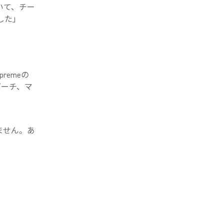
いて、チー
した」
remeの
ポーチ、マ
ません。あ