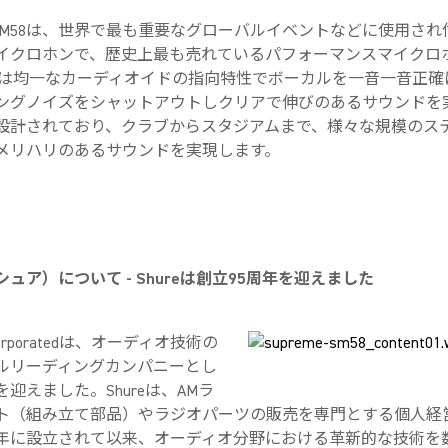
eの SM58は、世界で最も重要なグローバルイベントなどに使用さ
イクロホンで、歴史上最も売れているパフォーマンスマイクロ
58は均一なカーディオイドの指向特性でボーカルを一音一音正確
ングノイズをシャットアウトしクリアで伸びのあるサウンドを
設計されており、クラブからスタジアムまで、様々な規模のス
メリハリのあるサウンドを実現します。
 （シュア）について - Shureは創立95周年を迎えました
Incorporatedは、オーディオ技術の
ルリーディングカンパニーとし
を迎えました。Shureは、AMラ
ト（組み立て部品）やラジオパーツの販売を専門とする個人経
25年に設立されて以来、オーディオ分野における革新的な技術を