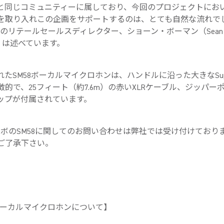
と同じコミュニティーに属しており、今回のプロジェクトにお
を取り入れこの企画をサポートするのは、とても自然な流れで
reのリテールセールスディレクター、ショーン・ボーマン（Sean
n）は述べています。
れたSM58ボーカルマイクロホンは、ハンドルに沿った大きなSup
徴的で、25フィート（約7.6m）の赤いXLRケーブル、ジッパー
ップが付属されています。
ラボのSM58に関してのお問い合わせは弊社では受け付けており
ご了承下さい。
8ボーカルマイクロホンについて】