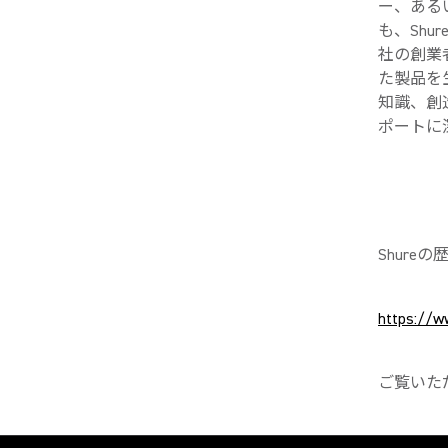
ー、ある
も、Sh
社の創業
た製品を
知識、創
ポートに
Shure
https://w
ご覧いた