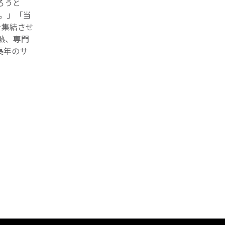
ろうと
す。」「当
を集結させ
熱、専門
長年のサ