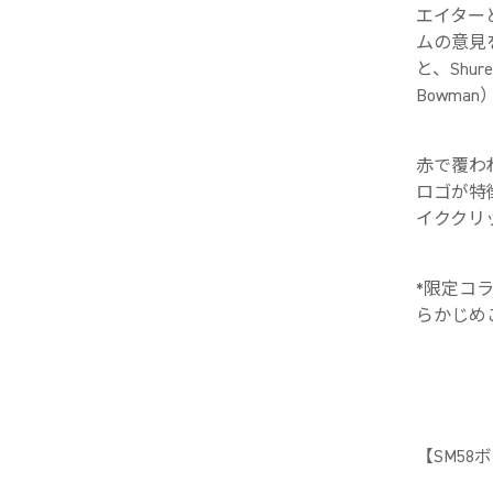
エイター
ムの意見
と、Shu
Bowma
赤で覆わ
ロゴが特
イククリ
*限定コ
らかじめ
【SM5