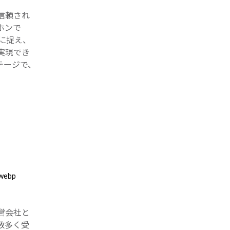
れ信頼され
ホンで
に捉え、
実現でき
テージで、
営会社と
数多く受