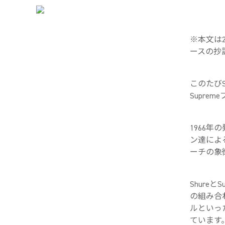
※本文は20
ースの抄
このたびS
Supre
1966
ン達によ
ーチの象
Shure
の組み合
ルといっ
ています。