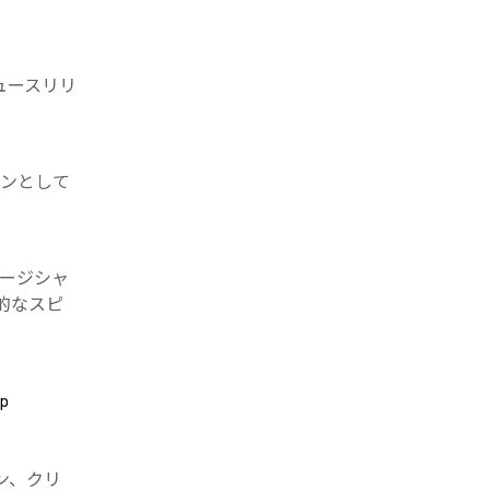
たニュースリリ
ョンとして
ュージシャ
的なスピ
ャン、クリ