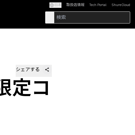
日本
取扱店情報
Tech Portal
ShureCloud
(Opens in a new tab)
(Opens in a new t
シェアする
 と限定コ