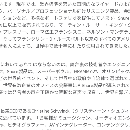
います。現在では、業界標準を築いた画期的なワイヤードおよ
ク、パーソナル／プロフェッショナル向けリスニング製品、会
ーションなど、多様なポートフォリオを提供しています。Shur
ヵ国以上で販売されており、マーティン・ルーサー・キング・
・プレスリー、ローマ法王フランシスコ、ネルソン・マンデラ
、そしてフランクリン・D・ルーズベルト以来のすべてのアメ
著名人によって、世界中で数十年にわたり使用されてきました
e製品において忘れてはならないのは、舞台裏の技術者やエンジニ
。Shure製品は、スーパーボウル、GRAMMYs®、オリンピッ
どの世界的イベント、そして世界中の政府や自治体で選ばれて
、世界有数企業のオフィスの会議室にもShure製品が導入され
議では発言者の声を正確かつ明瞭な音声で収音し、世界を繋ぎ
社長兼CEOであるChristine Schyvinck（クリスティーン・シュ
に述べています。「お客様がミュージシャン、オーディオエン
局、ビデオグラファー、AVインテグレーター、コンテンツクリ