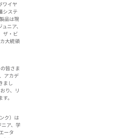
びワイヤ
議システ
e製品は現
ジュニア、
、ザ・ビ
リカ大統領
。
アの皆さま
ク、アカデ
きまし
ており、リ
ます。
ヴィンク）は
ジニア、学
エータ