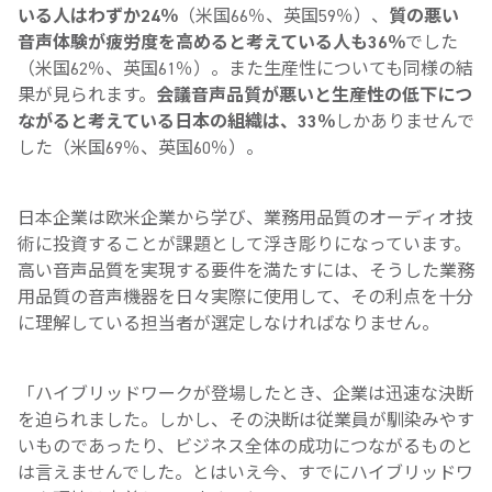
いる人はわずか24％
（米国66％、英国59％）、
質の悪い
音声体験が疲労度を高めると考えている人も36％
でした
（米国62％、英国61％）。また生産性についても同様の結
果が見られます。
会議音声品質が悪いと生産性の低下につ
ながると考えている日本の組織は、33％
しかありませんで
した（米国69％、英国60％）。
日本企業は欧米企業から学び、業務用品質のオーディオ技
術に投資することが課題として浮き彫りになっています。
高い音声品質を実現する要件を満たすには、そうした業務
用品質の音声機器を日々実際に使用して、その利点を十分
に理解している担当者が選定しなければなりません。
「ハイブリッドワークが登場したとき、企業は迅速な決断
を迫られました。しかし、その決断は従業員が馴染みやす
いものであったり、ビジネス全体の成功につながるものと
は言えませんでした。とはいえ今、すでにハイブリッドワ