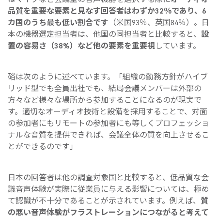
品質を重要な要素と見なす回答者はわずか32％であり、6
カ国のうち最も低い割合です
（米国93％、英国84％）。日
本の機器選定担当者は、他国の同担当者と比較すると、
設
置の容易さ（38%）など他の要素を重要視
しています。
硲は次のように述べています。「組織の勤務方針がハイブ
リッド型でも全員出社でも、結局会議メンバーは外部の
方々など様々な場所から参加することになるのが現実で
す。適切なオーディオ技術と設備を採用することで、対面
の参加者にもリモートの参加者にも等しくプロフェッショ
ナルな音質を提供できれば、会議全体の質を向上させるこ
とができるのです」
日本の回答者は他の調査対象国と比較すると、低品質な会
議音声体験が実際に従業員に与える影響については、極め
て認識が不十分であることが示されています。例えば、
質
の悪い音声体験がフラストレーションにつながると考えて