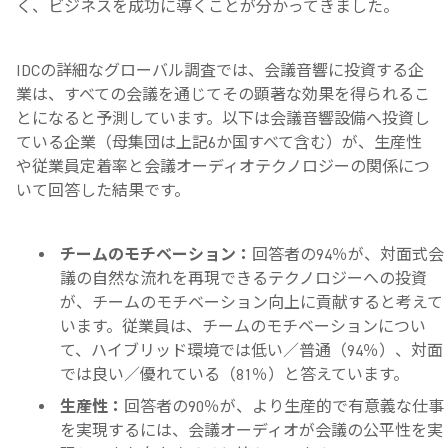
く、ビジネスを成功に導くことが分かってきました。
IDCの詳細なグローバル調査では、会議音響に投資する企
業は、すべての会議を通じてその顕著な効果を得られるこ
とになると予測しています。以下は会議音響設備へ投資し
ている企業（母集団は上記6か国すべて含む）が、生産性
や従業員定着率と会議オーディオテクノロジーの関係につ
いて回答した結果です。
チームのモチベーション：
回答者の94％が、対面式会
議の自然な流れを再現できるテクノロジーへの投資
が、チームのモチベーション向上に貢献すると考えて
います。従業員は、チームのモチベーションについ
て、ハイブリッド環境では低い／普通（94％）、対面
では良い／優れている（81％）と答えています。
生産性：
回答者の90％が、より生産的で有意義な仕事
を実現するには、会議オーディオが会議の公平性を実