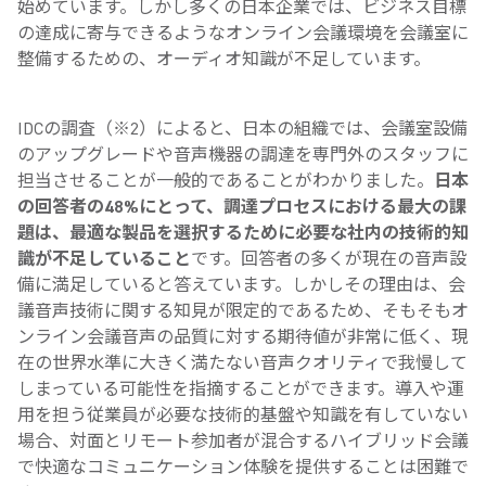
始めています。しかし多くの日本企業では、ビジネス目標
の達成に寄与できるようなオンライン会議環境を会議室に
整備するための、オーディオ知識が不足しています。
IDCの調査（※2）によると、日本の組織では、会議室設備
のアップグレードや音声機器の調達を専門外のスタッフに
担当させることが一般的であることがわかりました。
日本
の回答者の48%にとって、調達プロセスにおける最大の課
題は、最適な製品を選択するために必要な社内の技術的知
識が不足していること
です。回答者の多くが現在の音声設
備に満足していると答えています。しかしその理由は、会
議音声技術に関する知見が限定的であるため、そもそもオ
ンライン会議音声の品質に対する期待値が非常に低く、現
在の世界水準に大きく満たない音声クオリティで我慢して
しまっている可能性を指摘することができます。導入や運
用を担う従業員が必要な技術的基盤や知識を有していない
場合、対面とリモート参加者が混合するハイブリッド会議
で快適なコミュニケーション体験を提供することは困難で