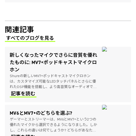
関連記事
すべてのブログを見る
(Opens in a new tab)
新しくなったマイクでさらに音質を優れ
たものに: MV7+ポッドキャストマイクロ
ホン
Shureの新しいMV7+ポッドキャストマイクロホン
は、カスタマイズ可能なLEDタッチパネルとさらに優
れたDSP機能を搭載し、より高音質なオーディオでの
配信が可能になります。音にこだわるポッドキャスタ
記事を読む
ー、ストリーマー、ミュージシャン向けに作られた、
リニューアルしたハイブリッドUSB/XLR接続マイク
についてのすべてをご紹介します。
MV6とMV7+のどちらを選ぶ?
ゲーマーとストリーマーは、MV6とMV7+という2つの
優れたマイクから選択できるようになりました。しか
し、これらの違いは何でしょうか? どちらがあなたに
適しているのでしょうか?