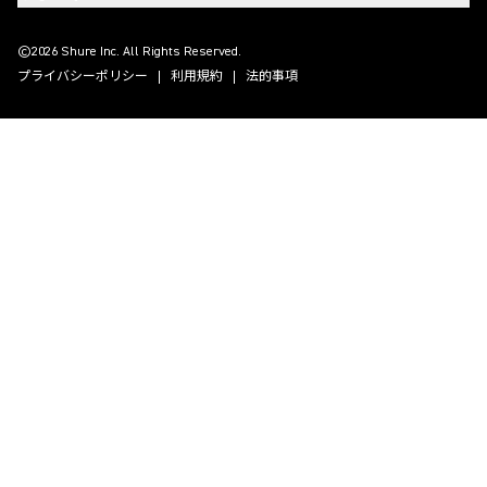
(Opens in a new tab)
(Opens in a new tab)
(Opens in a new tab)
(Opens in a new tab)
©2026 Shure Inc. All Rights Reserved.
プライバシーポリシー
利用規約
法的事項