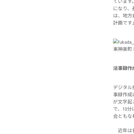
ています
になり、
は、地方
計画です
東神楽町
議
事録作
デジタル
事録作成
が文字起
で、10
会ともな
近年は音