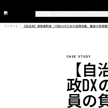
製品情報
Shureについて
サポート
インサイト
/
【自治体】東神楽町様｜行政DXのための音質改善、職員の負荷軽減で人材不足に向き合う
CASE STUDY
【自
政D
員の