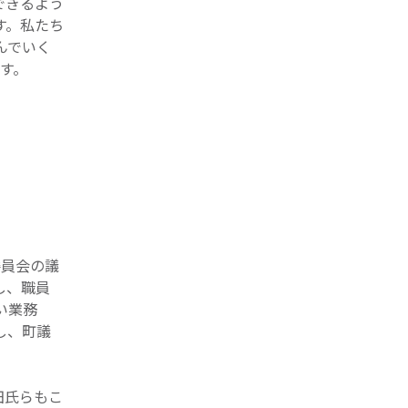
できるよう
す。私たち
んでいく
す。
委員会の議
し、職員
い業務
し、町議
田氏らもこ