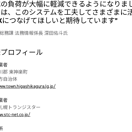
成の負荷が大幅に軽減できるようになりま
には、このシステムを工夫してさまざまに
Xにつなげてほしいと期待しています”
 総務課 法務情報係長 深田佑斗氏
様プロフィール
業者
川郡 東神楽町
方自治体
w.town.higashikagura.lg.jp/
業者
札幌トランジスター
.stc-net.co.jp/
所