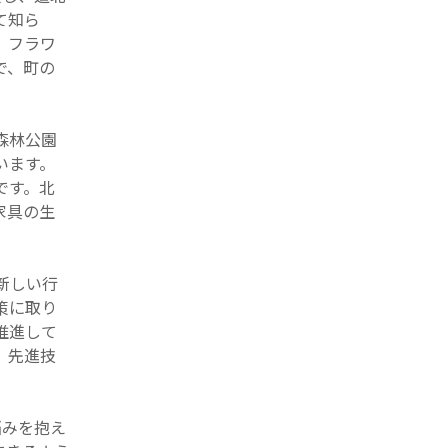
て知ら
。フラワ
で、町の
森林公園
います。
です。北
家具の生
新しい行
策に取り
推進して
、先進技
悩みを抱え