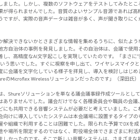
しました。しかし、複数のソフトウェアをテストしてみたとこ
果が得られませんでした。音質のよいサンプル音源であれば高
うですが、実際の音声データは雑音が多く、声が聞き取りにく
解決できないかとさまざまな情報を集めるうちに、似たよう
地方自治体の事例を発見しました。その自治体は、会議で使用
善し、高精度なAI文字起こしを実現していたのです。「まさに“
という思いでした。すぐに視察を申し出て、ワイヤレスマイク
度に会議を文字化している様子を拝見し、導入を検討しはじめ
reのMicroflex Wirelessリューションだったのです」（深田氏）
、Shureソリューションを単なる議会議事録作成ツールとし
はありませんでした。議会だけでなく各種委員会や職員の会議
どにも共用できる音響システムが必要だと考えていました。こ
会向けに導入していたシステムは本会議場に設置するタイプの
屋や組織で利用することは困難でした。限られた予算でDXを成
途や場所を限定するのではなく、町役場全体でさまざまに利活
ましかったのです。そこで新しい音響システムは、さまざまな