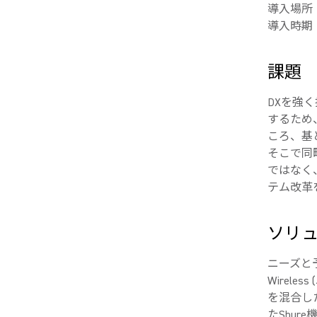
導入場所
導入時期：
課題
DXを強
するため
ころ、基
そこで同
ではなく
テム改革
ソリ
ニーズと予
Wireles
を混合し
たShu