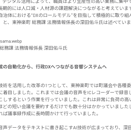
。デジタル活用によって、職員はより生産性の高い業務に集中
長期的には人口減・人材源の課題解決につながると考えていま
自治体における“DXのロールモデル”を目指して積極的に取り組
」と、東神楽町 総務課 法務情報係長の深田佑斗氏は述べていま
 総務課 法務情報係長 深田佑斗氏
成の自動化から、行政DXへつながる音響システムへ
技術を活用した改革の1つとして、東神楽町では町議会や各種
に着目しました。これまでは会議の音声をICレコーダーで録音
こしするという作業を行っていました。これは非常に負荷の高
分ほどの短い会議を要約するだけでも数十分はかかっていました
れば議事録作成に長時間かけて行っていました。
声データをテキストに書き起こすAI技術が広まっており、深