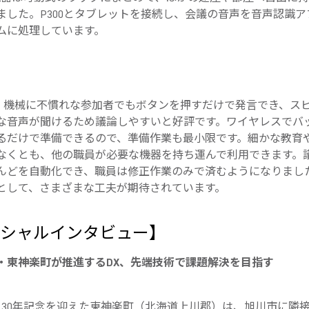
ました。P300とタブレットを接続し、会議の音声を音声認識ア
ムに処理しています。
は、機械に不慣れな参加者でもボタンを押すだけで発言でき、ス
な音声が聞けるため議論しやすいと好評です。ワイヤレスでバ
るだけで準備できるので、準備作業も最小限です。細かな教育
なくとも、他の職員が必要な機器を持ち運んで利用できます。
んどを自動化でき、職員は修正作業のみで済むようになりました
として、さまざまな工夫が期待されています。
ペシャルインタビュー】
・東神楽町が推進するDX、先端技術で課題解決を目指す
年に130年記念を迎えた東神楽町（北海道上川郡）は、旭川市に隣