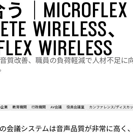
う｜MICROFLEX
ETE WIRELESS、
FLEX WIRELESS
の音質改善、職員の負荷軽減で人材不足に向き
。
小企業
教育機関
行政機関
AV会議
役員会議室
カンファレンス/ディスカ
ureの会議システムは音声品質が非常に高く