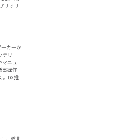
プリでリ
ピーカーか
ッテリー
やマニュ
議事録作
。DX推
接し、道北