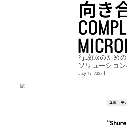
向き合
COMPL
MICRO
行政DXのため
ソリューション
July 19, 2023
|
企業
中
“Sh