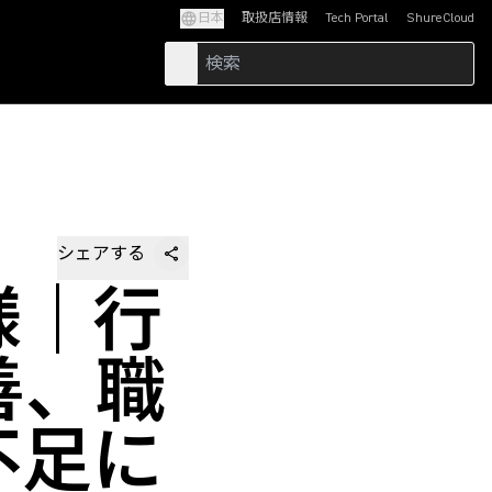
日本
取扱店情報
Tech Portal
ShureCloud
(Opens in a new tab)
(Opens in a new t
シェアする
様｜行
善、職
不足に