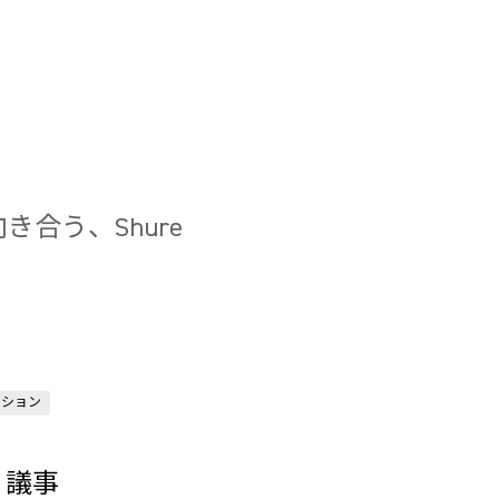
合う、Shure
ッション
、議事