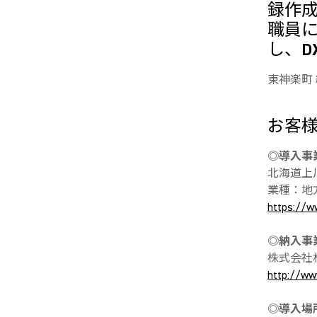
録作
職員
し、D
東神楽町
お客
◎導入事
北海道上
業種：地
https://ww
◎納入事
株式会社
http://www
◎導入場