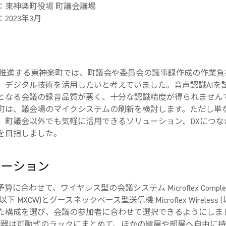
：東神楽町役場 町議会議場
2023年3月
く推進する東神楽町では、町議会や委員会の議事録作成の作業負
、デジタル技術を活用したいと考えていました。音声認識AIを
となる会議の録音品質が悪く、十分な認識精度が得られません
町は、議会場のマイクシステムの刷新を検討します。ただし単
、町議会以外でも気軽に活用できるソリューション、DXにつな
を目指しました。
ューション
算に合わせて、ワイヤレス型の会議システム Microflex Comple
s (以下 MXCW)とグースネックベース型送信機 Microflex Wireless 
た構成を選び、会議の参加者に合わせて選択できるようにしま
re機器は可動式のラックにまとめて、ほかの建屋や部屋へ自由に