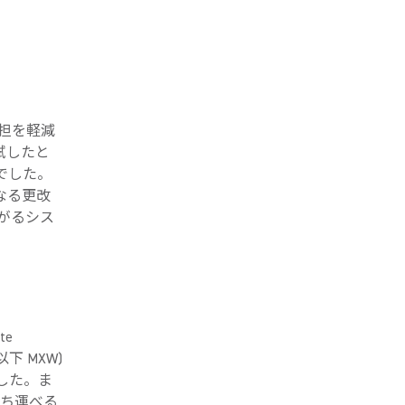
担を軽減
試したと
でした。
なる更改
がるシス
te
(以下 MXW)
した。ま
持ち運べる