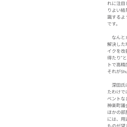
れに注目
りよい結
識するよ
です。
なんとか
解決した
イクを改
得たり”
トで高精
それがShu
深田氏は
たわけで
ベントな
神楽町議
ほかの部
には、用
ものが望