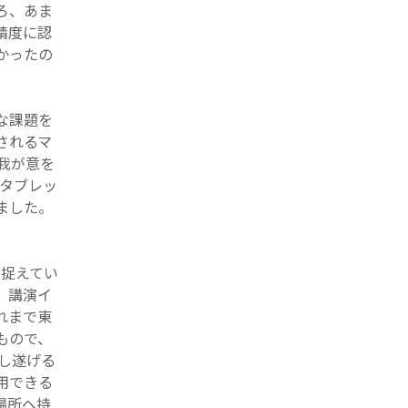
ろ、あま
精度に認
かったの
な課題を
されるマ
我が意を
とタブレッ
ました。
て捉えてい
、講演イ
れまで東
もので、
し遂げる
用できる
場所へ持