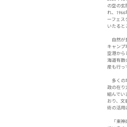
の空の玄
れ、19
ーフェス
いたると
自然が豊
キャンプ
空港から
海道有数
産も行っ
多くの地
政の在り
組んでい
おり、文
術の活用
「東神楽