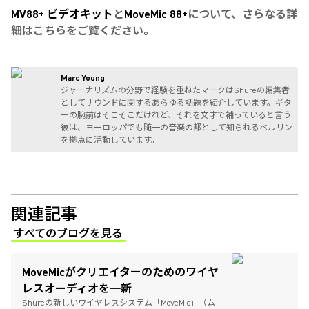
MV88+ ビデオキット
と
MoveMic 88+
について、さらなる詳
細はこちらをご覧ください。
Marc Young
ジャーナリズムの分野で経験を重ねたマークはShureの編集者
としてサウンドに関するあらゆる話題を紹介しています。ギタ
ーの腕前はそこそこだけれど、それを文才で補っていると言う
彼は、ヨーロッパでも随一の音楽の都として知られるベルリン
を拠点に活動しています。
関連記事
すべてのブログを見る
(Opens in a new tab)
MoveMicがクリエイターのためのワイヤ
レスオーディオを一新
Shureの新しいワイヤレスシステム「MoveMic」（ム