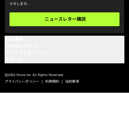
らせします。
ニュースレター購読
(Opens in a new tab)
製品情報
SHUREについて
インサイトとイベント
サポート
(Opens in a new tab)
(Opens in a new tab)
(Opens in a new tab)
(Opens in a new tab)
©2026 Shure Inc. All Rights Reserved.
プライバシーポリシー
利用規約
法的事項