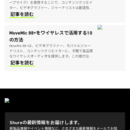
ーブマイク）を使用することで、コンテンツクリエイ
ター、ビデオグラファー、ジャーナリストは創造性を
存分に発揮できます。パワフルでありながらポータブ
記事を読む
ルなこのラベリアマイクロホンが、モバイルオーディ
オレコーディングのシーンをどのように一新するかを
お確かめください。
MoveMic 88+をワイヤレスで活用する10
の方法
MoveMic 88+は、ビデオグラファー、モバイルジャー
ナリスト、コンテンツクリエイターに、手軽で高品質
なワイヤレスオーディオを提供します。この強力なマ
イクを最大限に活用するための10の方法をご紹介しま
記事を読む
す。
Shureの最新情報をお届けします。
新製品情報やイベント情報など、さまざまな最新情報をメールでお知