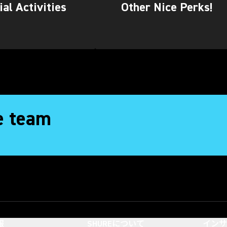
ial Activities
Other Nice Perks!
e team
報
SHUREについて
イン