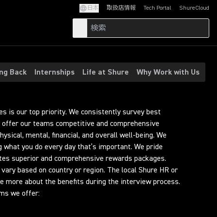
日本
取扱店情報
Tech Portal
ShureCloud
(Opens in a new tab)
(Opens in a new t
ing Back
Internships
Life at Shure
Why Work with Us
s is our top priority. We consistently survey best
o offer our teams competitive and comprehensive
sical, mental, financial, and overall well-being. We
ng what you do every day that’s important. We pride
ates superior and comprehensive rewards packages.
 vary based on country or region. The local Shure HR or
e more about the benefits during the interview process.
ams we offer: