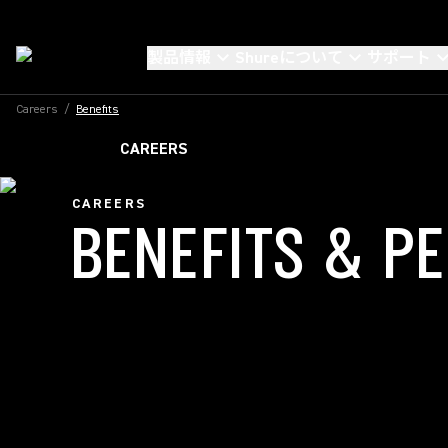
製品情報
Shureについて
サポート
Careers
/
Benefits
CAREERS
CAREERS
BENEFITS & P