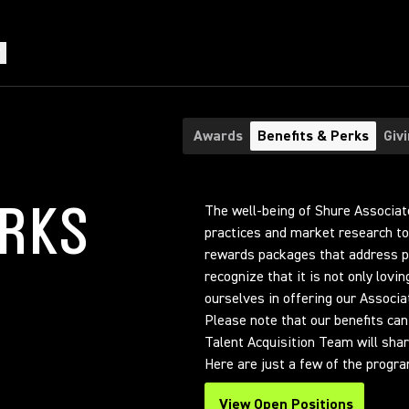
Awards
Benefits & Perks
Giv
ERKS
The well-being of Shure Associate
practices and market research t
rewards packages that address phy
recognize that it is not only lovi
ourselves in offering our Associ
Please note that our benefits can
Talent Acquisition Team will shar
Here are just a few of the progr
View Open Positions