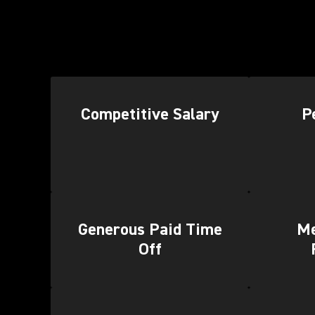
Competitive Salary
P
Generous Paid Time
Me
Off