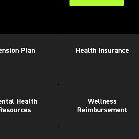
(Opens in a new tab)
ension Plan
Health Insurance
ntal Health
Wellness
Resources
Reimbursement