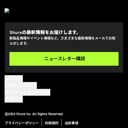
Shureの最新情報をお届けします。
新製品情報やイベント情報など、さまざまな最新情報をメールでお知
らせします。
ニュースレター購読
(Opens in a new tab)
製品情報
SHUREについて
インサイトとイベント
サポート
(Opens in a new tab)
(Opens in a new tab)
(Opens in a new tab)
(Opens in a new tab)
©2026 Shure Inc. All Rights Reserved.
プライバシーポリシー
利用規約
法的事項