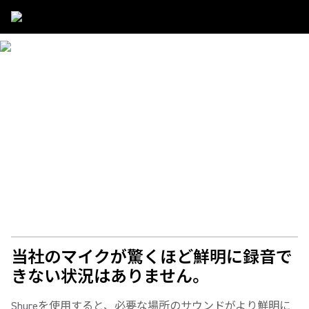
Applications
/
Field Recording
フィールドレコーディ
ング用マイクロホン
必要なものをすべて拾い、雑然としたものを排除するフィ
ールドレコーディング用マイクロホン。いつでもクリーン
なオーディオを実現します。
当社のマイクが驚くほど鮮明に録音で
きない状況はありません。
Shureを使用すると、必要な場所のサウンドがより鮮明に