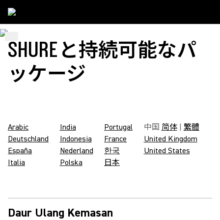
...
/
Shure Packaging Codes
/
In_IN
SHUREと持続可能なパ
ッケージ
Arabic
India
Portugal
中国
简体
|
繁體
Deutschland
Indonesia
France
United Kingdom
España
Nederland
한국
United States
Italia
Polska
日本
Daur Ulang Kemasan