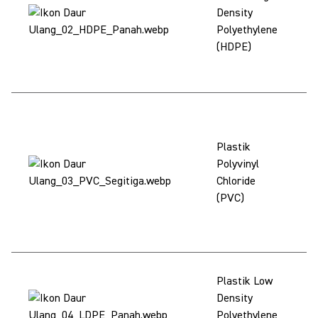
bu
Density
da
Polyethylene
ul
(HDPE)
ke
lo
Ti
di
Plastik
Sh
Polyvinyl
be
Chloride
me
(PVC)
pe
P
ke
LD
Plastik Low
di
Density
(p
Polyethylene