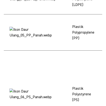
ke
(LDPE)
lo
PP
Plastik
di
Polypropylene
(p
(PP)
ke
lo
PS
ka
(m
HI
u
bi
Plastik
ul
Polystyrene
lu
(PS)
bu