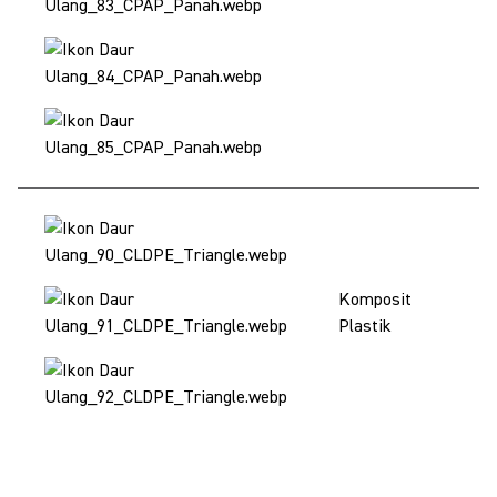
Pe
Komposit
ke
Plastik
lo