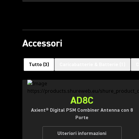
Accessori
Tutto
(
3
)
Caricabatterie & Batterie
(
1
)
C
AD8C
Axient® Digital PSM Combiner Antenna con 8
Porte
Ulteriori informazioni