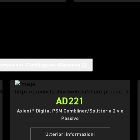
omponenti Combinatore d'Antenna
(
2
)
AD221
Axient® Digital PSM Combiiner/Splitter a 2 vie
Passivo
Ulteriori informazioni