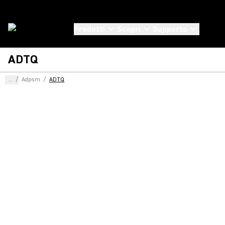
Prodotti
Scopri
Supporto
ADTQ
...
/
Adpsm
/
ADTQ