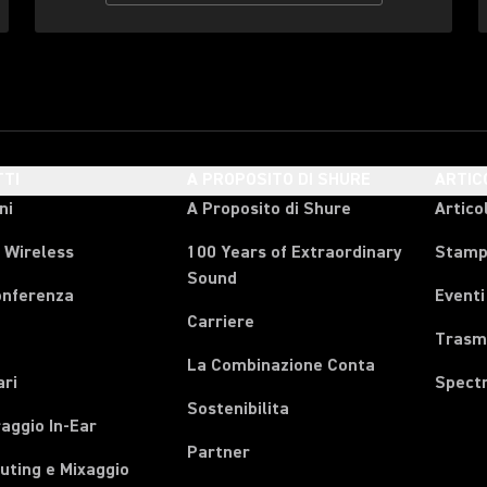
TI
A PROPOSITO DI SHURE
ARTIC
ni
A Proposito di Shure
Articol
 Wireless
100 Years of Extraordinary
Stam
Sound
onferenza
Eventi
Carriere
Trasmi
La Combinazione Conta
ari
Spect
Sostenibilita
aggio In-Ear
Partner
uting e Mixaggio