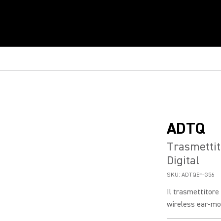
ADTQ
Trasmettit
Digital
SKU:
ADTQE=-G56
Il trasmettitor
wireless ear-mon