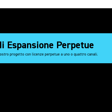
 di Espansione Perpetue
vostro progetto con licenze perpetue a uno o quattro canali.