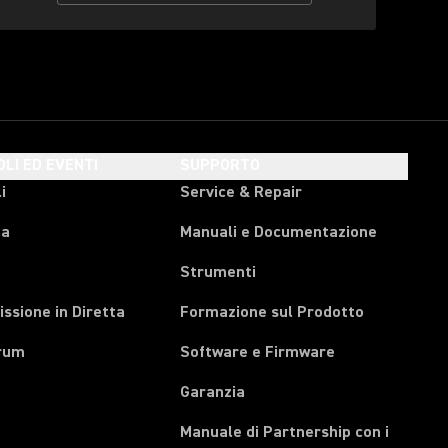
OLI ED EVENTI
SUPPORTO
i
Service & Repair
pa
Manuali e Documentazione
Strumenti
ssione in Diretta
Formazione sul Prodotto
rum
Software e Firmware
Garanzia
Manuale di Partnership con i