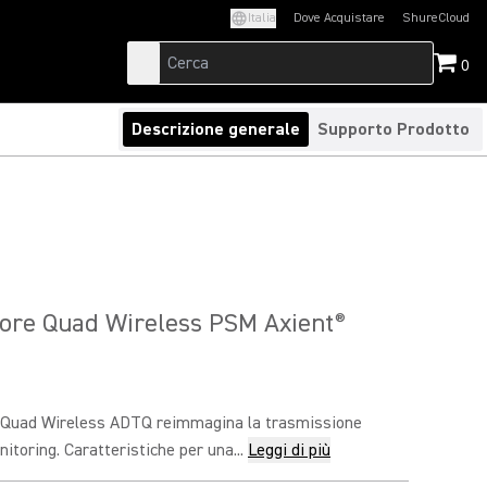
Italia
Dove Acquistare
ShureCloud
(Opens in a new t
0
Descrizione generale
Supporto Prodotto
ore Quad Wireless PSM Axient
®
e Quad Wireless ADTQ reimmagina la trasmissione
itoring. Caratteristiche per una...
Leggi di più