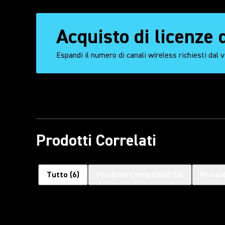
Acquisto di licenze
Espandi il numero di canali wireless richiesti dal 
Prodotti Correlati
Tutto
(
6
)
Prodotti Compatibili
(
4
)
Prodot