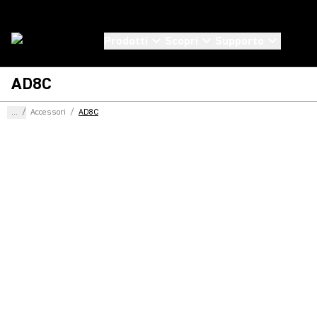
Prodotti
Scopri
Supporto
AD8C
...
/
Accessori
/
AD8C