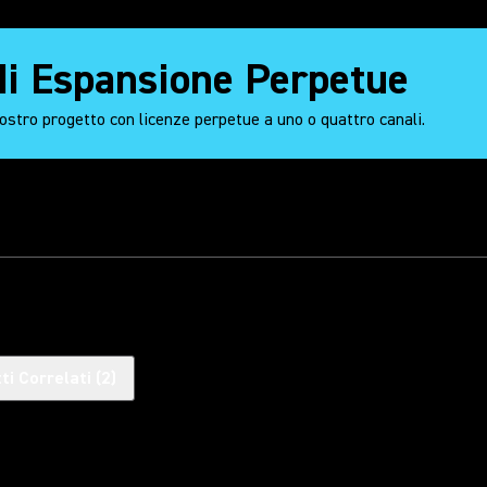
 di Espansione Perpetue
vostro progetto con licenze perpetue a uno o quattro canali.
ti Correlati
(
2
)