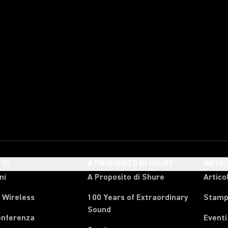
TI
A PROPOSITO DI SHURE
ARTIC
ni
A Proposito di Shure
Articol
 Wireless
100 Years of Extraordinary
Stam
Sound
onferenza
Eventi