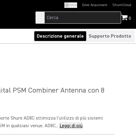
Italia
Dove Acquistare
ShureCloud
(Opens in a new t
0
Descrizione generale
Supporto Prodotto
ital PSM Combiner Antenna con 8
porte Shure AD8C ottimizza l'utilizzo di più sistemi
SM in qualsiasi venue. AD8C...
Leggi di più