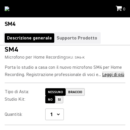
0
SM4
Descrizione generale
Supporto Prodotto
SM4
Microfono per Home Recording
SKU:
SM4-K
Porta lo studio a casa con il nuovo microfono SM4 per Home
Recording. Registrazione professionale di voci e...
Leggi di più
Tipo di Asta
:
NESSUNO
BRACCIO
Studio Kit
:
NO
SI
Quantità
: