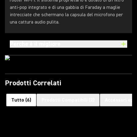
router Wi-Fi. Il sistema proprietario è dotato di un filtro
anti-pop integrato e di una gabbia di Faraday a maglie
intrecciate che schermano la capsula del microfono per
una cattura audio pulita.
Perche è il migliore
Prodotti Correlati
Tutto
(
6
)
Prodotti Compatibili
(
2
)
Accessori opzi