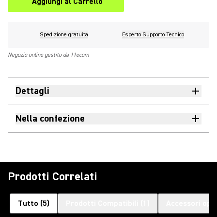
Aggiungi al Carrello
Spedizione gratuita
Esperto Supporto Tecnico
Negozio online gestito da 11ecom
Dettagli
Nella confezione
Prodotti Correlati
Tutto
(
5
)
Prodotti Compatibili
(
1
)
Accessori opzi