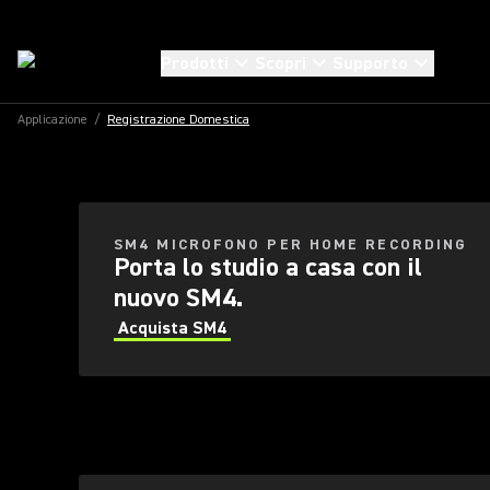
Prodotti
Scopri
Supporto
Applicazione
/
Registrazione Domestica
IL TUO HO
SALE DI
Acqui
SM4 MICROFONO PER HOME RECORDING
Porta lo studio a casa con il
nuovo SM4.
Acquista SM4