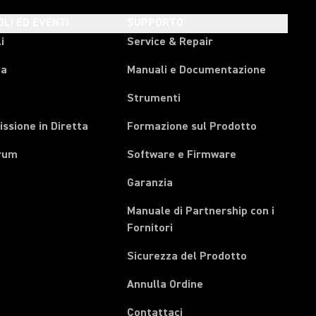
OLI ED EVENTI
SUPPORTO
i
Service & Repair
pa
Manuali e Documentazione
Strumenti
ssione in Diretta
Formazione sul Prodotto
rum
Software e Firmware
Garanzia
Manuale di Partnership con i
(Opens in a new tab)
Fornitori
Sicurezza del Prodotto
(Opens in a new tab)
Annulla Ordine
Contattaci