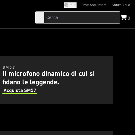
I
Italia
Dove Acquistare
ShureCloud
(Opens in a new t
0
 AL MONDO.
TRUMENTI.
SM57
SM57
Il microfono dinamico di cui si
fidano le leggende.
Acquista SM57