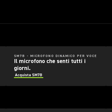
DA 5 ASCOLTATOR
A 50000
ME STUDIO,
UNA LEGGENDA
IL PIÙ VERSATILE
 LIVELLO.
ASSOLUTA.
MICROFONO PER S
sta SM4
Acquista SM7B
Acquista 
SM7B - MICROFONO DINAMICO PER VOCE
Il microfono che senti tutti i
giorni.
Acquista SM7B