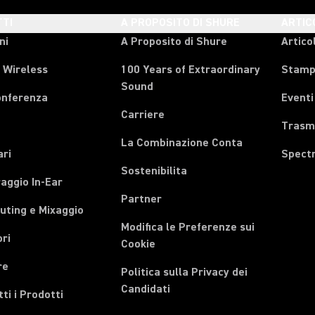
TI
A PROPOSITO DI SHURE
ARTIC
ni
A Proposito di Shure
Articol
 Wireless
100 Years of Extraordinary
Stam
Sound
onferenza
Eventi
Carriere
Trasmi
La Combinazione Conta
ari
Spect
Sostenibilita
aggio In-Ear
Partner
uting e Mixaggio
Modifica le Preferenze sui
ri
Cookie
re
Politica sulla Privacy dei
Candidati
tti i Prodotti