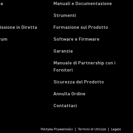
pa
Manuali e Documentazione
Strumenti
ssione in Diretta
Formazione sul Prodotto
rum
Software e Firmware
Garanzia
Manuale di Partnership con i
(Opens in a new tab)
Fornitori
Sicurezza del Prodotto
(Opens in a new tab)
Annulla Ordine
Contattaci
Polityka Prywatności
Termini di Utilizzo
Legale