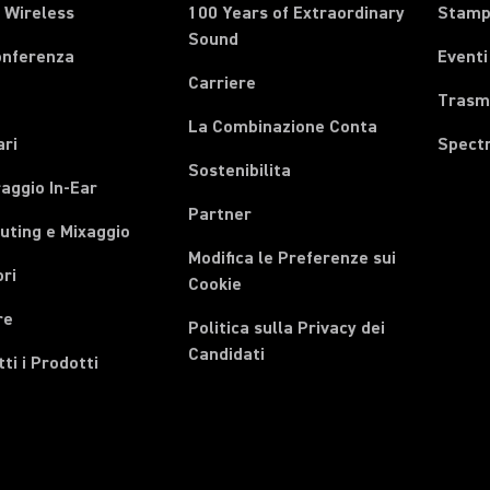
 Wireless
100 Years of Extraordinary
Stam
Sound
onferenza
Eventi
Carriere
Trasmi
La Combinazione Conta
ari
Spect
Sostenibilita
aggio In-Ear
Partner
uting e Mixaggio
Modifica le Preferenze sui
ri
Cookie
re
Politica sulla Privacy dei
Candidati
tti i Prodotti