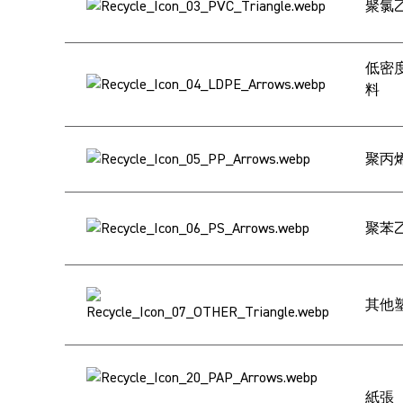
聚氯乙
低密度
料
聚丙烯
聚苯乙
其他
紙張