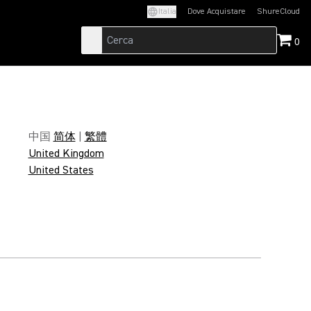
Italia
Dove Acquistare
ShureCloud
(Opens in a new t
0
中国
简体
|
繁體
United Kingdom
United States