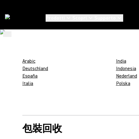
IMBALLAGGI S
Prodotti
Scopri
Supporto
SOSTENIBILI
...
/
Shure Packaging Codes
/
Zh_Hant
Arabic
India
Deutschland
Indonesia
España
Nederland
Italia
Polska
包裝回收