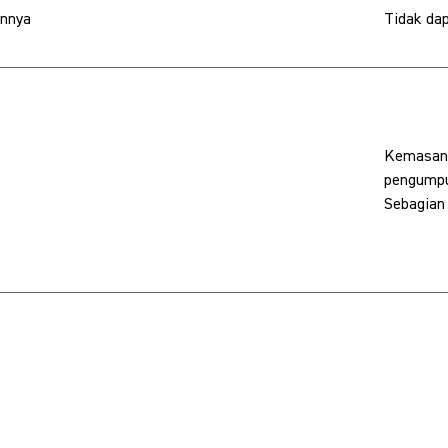
innya
Tidak dap
Kemasan k
pengumpu
Sebagian