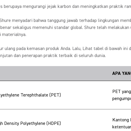
us berupaya mengurangi jejak karbon dan meningkatkan praktik ram
a Shure menyadari bahwa tanggung jawab terhadap lingkungan mem
benar sekaligus memenuhi standar global. Shure telah melakuka
 materialnya.
 ulang pada kemasan produk Anda. Lalu, Lihat tabel di bawah ini d
jutan dan penerapan praktik terbaik di seluruh dunia.
APA YAN
PET yang
lyethylene Terephthalate (PET)
pengumpu
Kantong 
gh Density Polyethylene (HDPE)
ketentuan