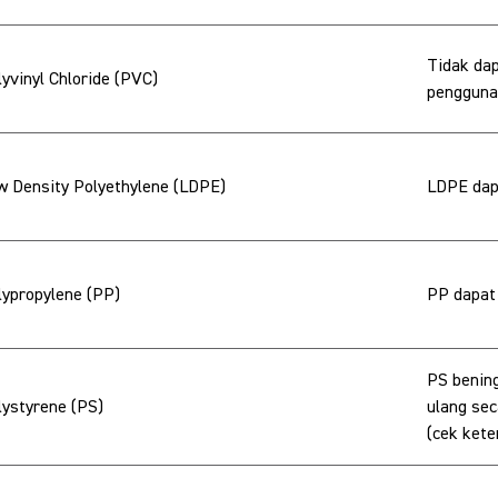
Tidak dap
lyvinyl Chloride (PVC)
pengguna
w Density Polyethylene (LDPE)
LDPE dapa
lypropylene (PP)
PP dapat 
PS benin
lystyrene (PS)
ulang sec
(cek kete