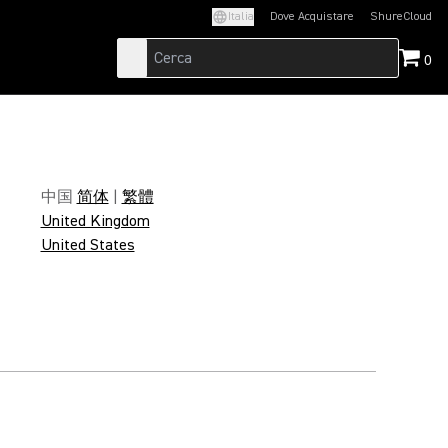
Italia
Dove Acquistare
ShureCloud
(Opens in a new t
0
中国
简体
|
繁體
United Kingdom
United States