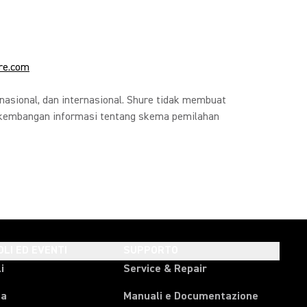
re.com
nasional, dan internasional. Shure tidak membuat
erkembangan informasi tentang skema pemilahan
OLI ED EVENTI
SUPPORTO
i
Service & Repair
pa
Manuali e Documentazione