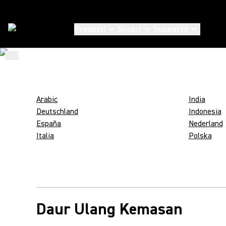
IMBALLAGGI S
Prodotti
Scopri
Supporto
SOSTENIBILI
...
/
Shure Packaging Codes
/
In_IN
Arabic
India
Deutschland
Indonesia
España
Nederland
Italia
Polska
Daur Ulang Kemasan