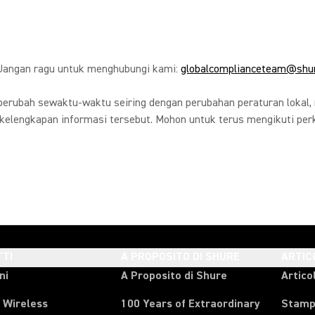
 Jangan ragu untuk menghubungi kami:
globalcomplianceteam@shu
 berubah sewaktu-waktu seiring dengan perubahan peraturan lokal, 
 kelengkapan informasi tersebut. Mohon untuk terus mengikuti p
TI
A PROPOSITO DI SHURE
ARTIC
ni
A Proposito di Shure
Articol
 Wireless
100 Years of Extraordinary
Stam