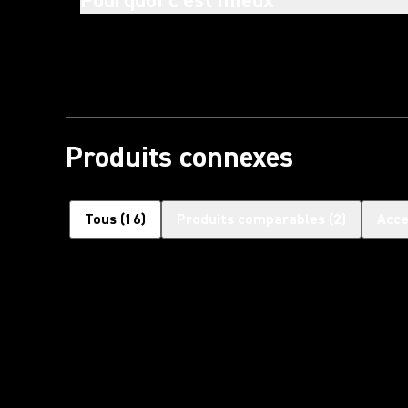
Pourquoi c'est mieux
Produits connexes
Tous
(
16
)
Produits comparables
(
2
)
Acce