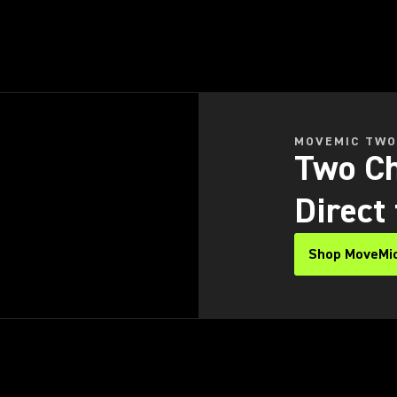
MOVEMIC TW
Two Ch
Direct
Shop MoveMi