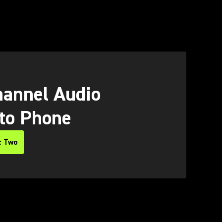
O
annel Audio
 to Phone
c Two