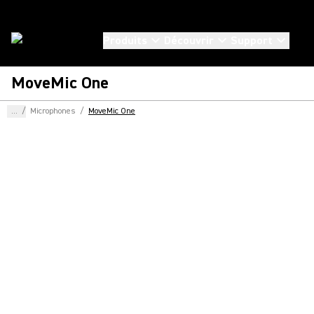
Produits
Découvrir
Support
MoveMic One
...
/
Microphones
/
MoveMic One