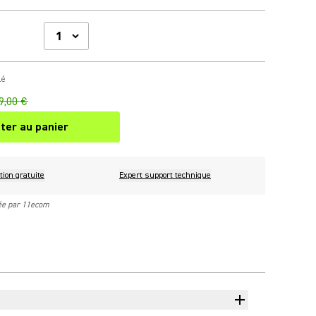
lé
9,00 €
ter au panier
tion gratuite
Expert support technique
rée par 11ecom