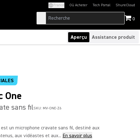
France
Où Acheter
Tech Portal
ShureCloud
(Opens in a new tab)
(Opens in a new t
0
Aperçu
Assistance produit
IALES
c One
te sans fil
SKU:
MV-ONE-Z6
est un microphone cravate sans fil, destiné aux
tenus, aux vidéastes et aux...
En savoir plus