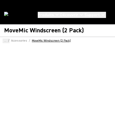
Produits
Découvrir
Support
MoveMic Windscreen (2 Pack)
...
/
Accessories
/
MoveMic Windscreen (2 Pack)