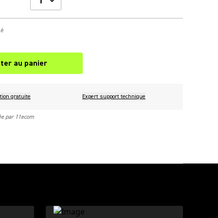
lé
ter au panier
tion gratuite
Expert support technique
rée par 11ecom