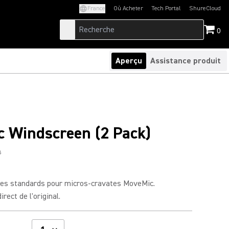
France
Où Acheter
Tech Portal
ShureCloud
(Opens in a new tab)
(Opens in a new t
0
Aperçu
Assistance produit
 Windscreen (2 Pack)
B
res standards pour micros-cravates MoveMic.
ect de l'original.