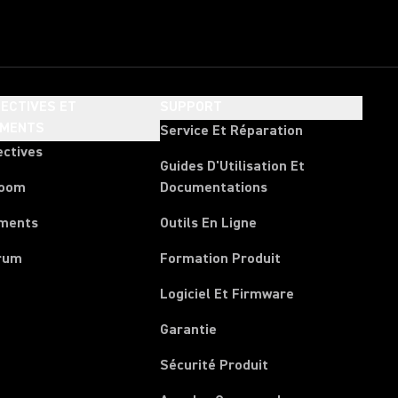
ECTIVES ET
SUPPORT
EMENTS
Service Et Réparation
ectives
Guides D'Utilisation Et
room
Documentations
ments
Outils En Ligne
rum
Formation Produit
Logiciel Et Firmware
Garantie
Sécurité Produit