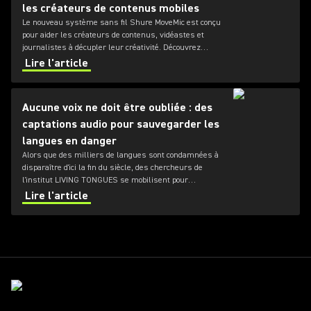
les créateurs de contenus mobiles
Le nouveau système sans fil Shure MoveMic est conçu
pour aider les créateurs de contenus, vidéastes et
journalistes à décupler leur créativité. Découvrez
comment ce système de micro-cravate puissant et
Lire l'article
portable va redéfinir l'enregistrement audio mobile.
Aucune voix ne doit être oubliée : des
captations audio pour sauvegarder les
langues en danger
Alors que des milliers de langues sont condamnées à
disparaître d'ici la fin du siècle, des chercheurs de
l'institut LIVING TONGUES se mobilisent pour
documenter les langues les plus menacées dans le
Lire l'article
monde.