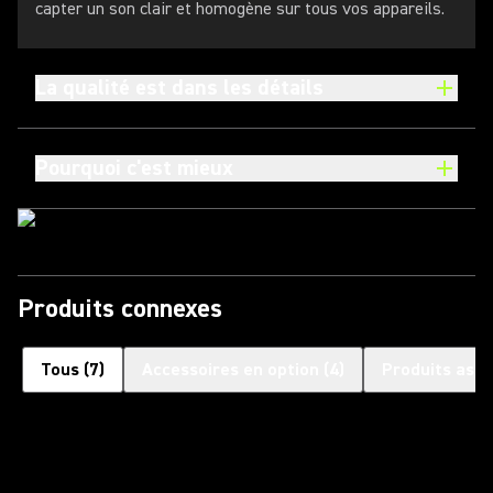
capter un son clair et homogène sur tous vos appareils.
La qualité est dans les détails
Pourquoi c'est mieux
Produits connexes
Tous
(
7
)
Accessoires en option
(
4
)
Produits asso