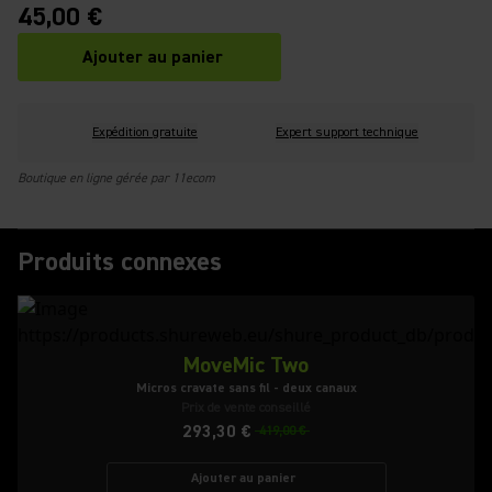
45,00 €
Ajouter au panier
Expédition gratuite
Expert support technique
Boutique en ligne gérée par 11ecom
Produits connexes
MoveMic Two
Micros cravate sans fil - deux canaux
Prix de vente conseillé
293,30 €
419,00 €
Ajouter au panier