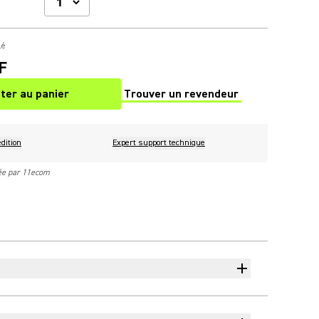
lé
F
ter au panier
Trouver un revendeur
(Opens in a new tab)
dition
Expert support technique
rée par 11ecom