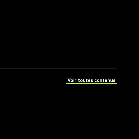
Voir toutes contenus
(Opens in a new tab)