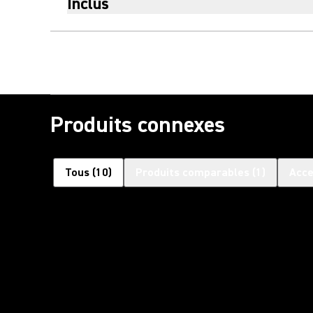
Inclus
Produits connexes
Tous
(
10
)
Produits comparables
(
1
)
Acce