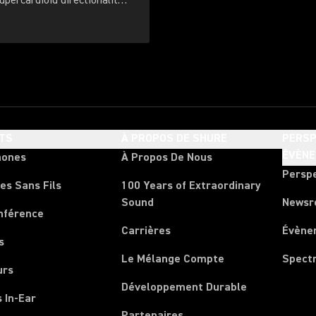
percardioid directionality,
e grille, and improved
TS
À PROPOS DE SHURE
PERSP
ÉVÈN
hones
À Propos De Nous
Persp
es Sans Fils
100 Years of Extraordinary
Sound
News
nférence
Carrières
Évène
s
Le Mélange Compte
Spect
urs
Développement Durable
 In-Ear
Partenaires