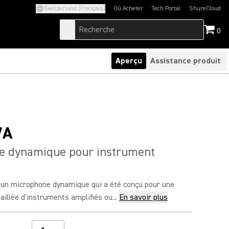
Switzerland (Français)
Où Acheter
Tech Portal
ShureCloud
(Opens in a new tab)
(Opens in a new t
0
Aperçu
Assistance produit
7A
e dynamique pour instrument
 un microphone dynamique qui a été conçu pour une
aillée d'instruments amplifiés ou...
En savoir plus