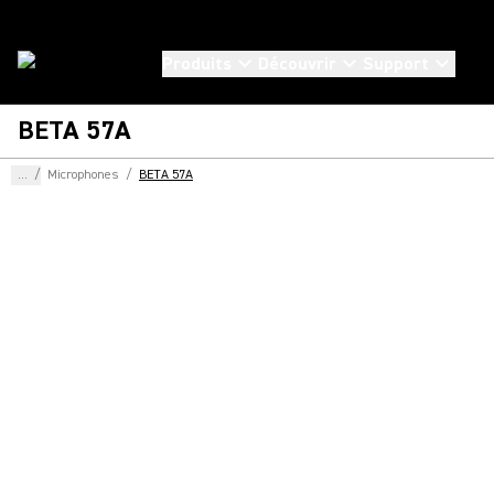
Produits
Découvrir
Support
BETA 57A
...
/
Microphones
/
BETA 57A