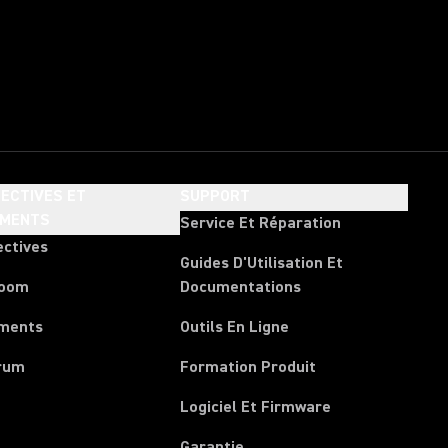
ECTIVES ET
SUPPORT
EMENTS
Service Et Réparation
ectives
Guides D'Utilisation Et
room
Documentations
ments
Outils En Ligne
rum
Formation Produit
Logiciel Et Firmware
Garantie