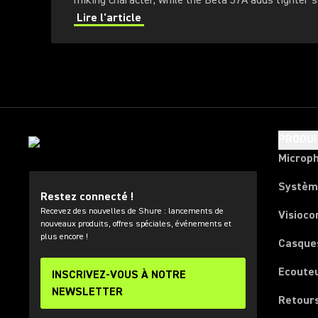
miking character, while the Beta 57A adds tighter su
higher output, extended response, a more protectiv
Lire l'article
handling-noise control.
PRODUI
Microp
Systèm
Restez connecté !
Recevez des nouvelles de Shure : lancements de
Visioco
nouveaux produits, offres spéciales, événements et
plus encore !
Casque
Ecoute
INSCRIVEZ-VOUS À NOTRE
NEWSLETTER
Retours