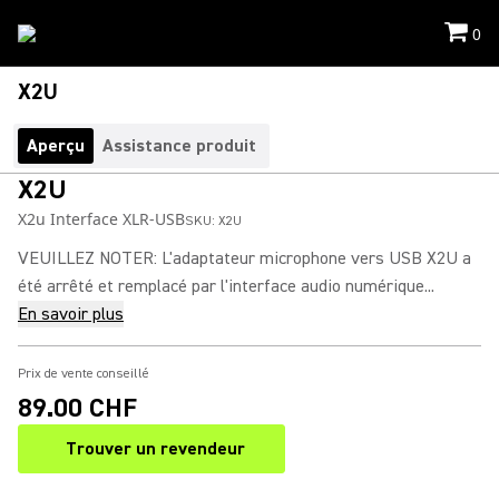
0
X2U
Aperçu
Assistance produit
X2U
X2u Interface XLR-USB
SKU:
X2U
VEUILLEZ NOTER: L'adaptateur microphone vers USB X2U a
été arrêté et remplacé par l'interface audio numérique...
En savoir plus
Prix de vente conseillé
89.00 CHF
Trouver un revendeur
(Opens in a new tab)