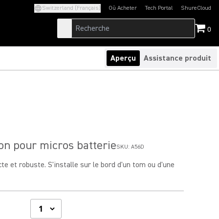
Switzerland (Français)
Où Acheter
Tech Portal
ShureCloud
(Opens in a new tab)
(Opens in a new t
0
Aperçu
Assistance produit
ion pour micros batterie
SKU:
A56D
 et robuste. S'installe sur le bord d'un tom ou d'une