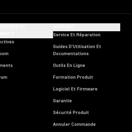
ECTIVES ET
SUPPORT
EMENTS
Service Et Réparation
ectives
Guides D'Utilisation Et
room
Documentations
ments
Outils En Ligne
rum
Formation Produit
Logiciel Et Firmware
Garantie
Sécurité Produit
(Opens in a new 
Annuler Commande