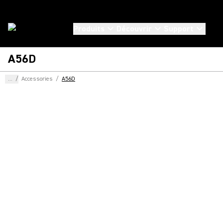
Produits
Découvrir
Support
A56D
...
/
Accessories
/
A56D