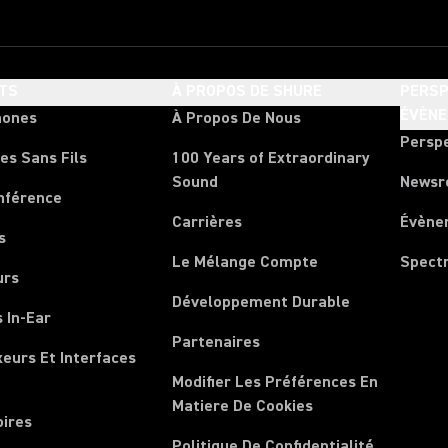
TS
À PROPOS DE SHURE
PERSP
ÉVÈN
hones
À Propos De Nous
Persp
es Sans Fils
100 Years of Extraordinary
Sound
News
nférence
Carrières
Évène
s
Le Mélange Compte
Spect
urs
Développement Durable
 In-Ear
Partenaires
xeurs Et Interfaces
Modifier Les Préférences En
Matiere De Cookies
oires
Politique De Confidentialité