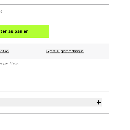
lé
ter au panier
dition
Expert support technique
rée par 11ecom