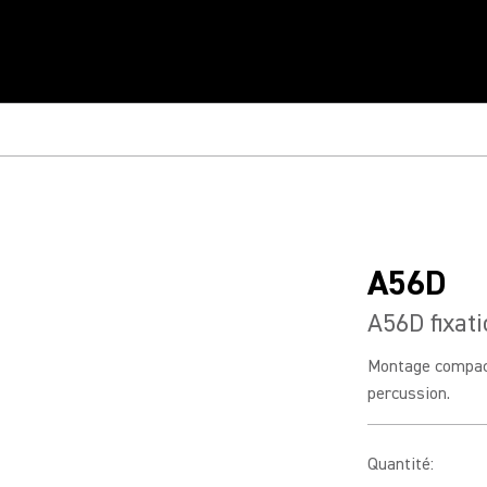
A56D
A56D fixat
Montage compacte
percussion.
Quantité
: