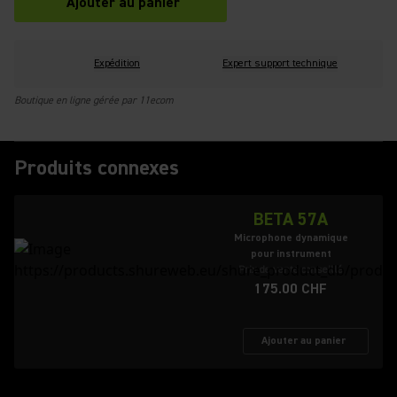
Ajouter au panier
Expédition
Expert support technique
Boutique en ligne gérée par 11ecom
Produits connexes
BETA 57A
Microphone dynamique
pour instrument
Prix de vente conseillé
175.00 CHF
Ajouter au panier