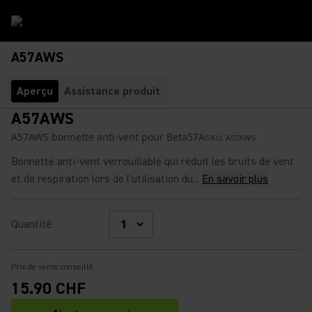
A57AWS
Aperçu
Assistance produit
A57AWS
A57AWS bonnette anti-vent pour Beta57A
SKU:
A57AWS
Bonnette anti-vent verrouillable qui réduit les bruits de vent
et de respiration lors de l'utilisation du...
En savoir plus
Quantité
:
Prix de vente conseillé
15.90 CHF