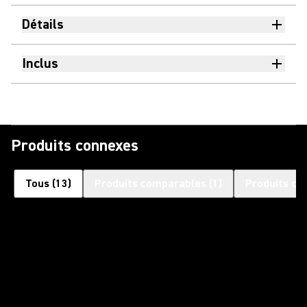
Détails
Inclus
Produits connexes
Tous
(
13
)
Produits comparables
(
1
)
Produits co