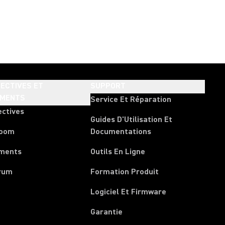
ECTIVES ET
SUPPORT
EMENTS
Service Et Réparation
ectives
Guides D'Utilisation Et
room
Documentations
ments
Outils En Ligne
rum
Formation Produit
Logiciel Et Firmware
Garantie