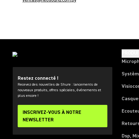
ventas@neosound.com.py
PRODUI
Microp
Systèm
Restez connecté !
Recevez des nouvelles de Shure : lancements de
Visioco
nouveaux produits, offres spéciales, événements et
plus encore !
Casque
Ecoute
INSCRIVEZ-VOUS À NOTRE
NEWSLETTER
Retours
Dsp, Mi