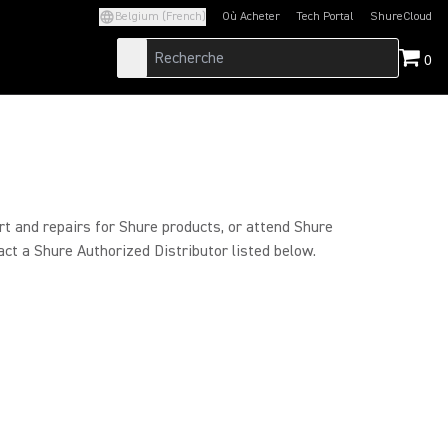
Belgium (French)
Où Acheter
Tech Portal
ShureCloud
(Opens in a new tab)
(Opens in a new t
0
rt and repairs for Shure products, or attend Shure
act a Shure Authorized Distributor listed below.