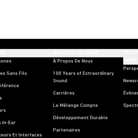
TS
À PROPOS DE SHURE
PERSP
ÉVÈN
hones
À Propos De Nous
Persp
es Sans Fils
100 Years of Extraordinary
Sound
News
nférence
Carrières
Évène
s
Le Mélange Compte
Spect
urs
Développement Durable
 In-Ear
Partenaires
xeurs Et Interfaces