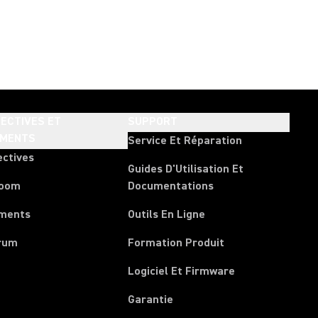
ECTIVES ET
SUPPORT
EMENTS
Service Et Réparation
ectives
Guides D'Utilisation Et
room
Documentations
ments
Outils En Ligne
rum
Formation Produit
Logiciel Et Firmware
Garantie