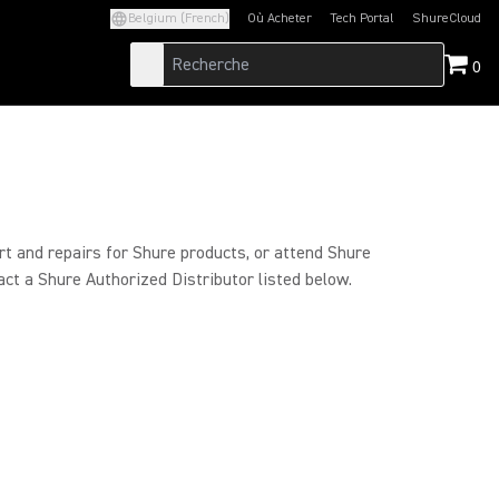
Belgium (French)
Où Acheter
Tech Portal
ShureCloud
(Opens in a new tab)
(Opens in a new t
0
rt and repairs for Shure products, or attend Shure
act a Shure Authorized Distributor listed below.