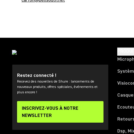
carfon@bellsouth.net
PRODUI
Microp
Systèm
Restez connecté !
Recevez des nouvelles de Shure : lancements de
Visioco
nouveaux produits, offres spéciales, événements et
plus encore !
Casque
Ecoute
INSCRIVEZ-VOUS À NOTRE
NEWSLETTER
Retours
Dsp, Mi