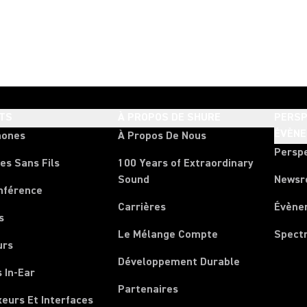
TS
À PROPOS DE SHURE
PERSP
ÉVÈN
hones
À Propos De Nous
Persp
es Sans Fils
100 Years of Extraordinary
Sound
News
nférence
Carrières
Évène
s
Le Mélange Compte
Spect
urs
Développement Durable
 In-Ear
Partenaires
xeurs Et Interfaces