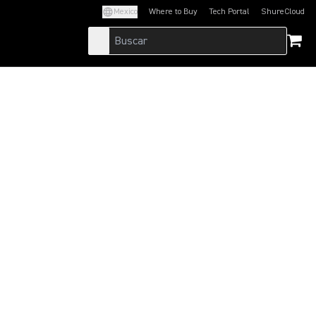
Mexico
Where to Buy
Tech Portal
ShureCloud
(Opens in a new tab)
(Opens in a new t