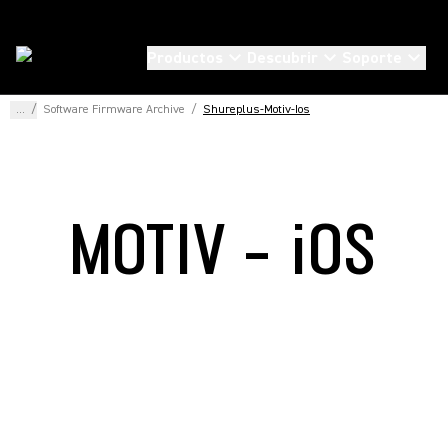
Productos
Descubrir
Soporte
...
/
Software Firmware Archive
/
Shureplus-Motiv-Ios
MOTIV - iOS