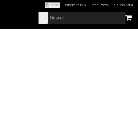
Mexico
Where to Buy
Tech Portal
ShureCloud
(Opens in a new tab)
(Opens in a new t