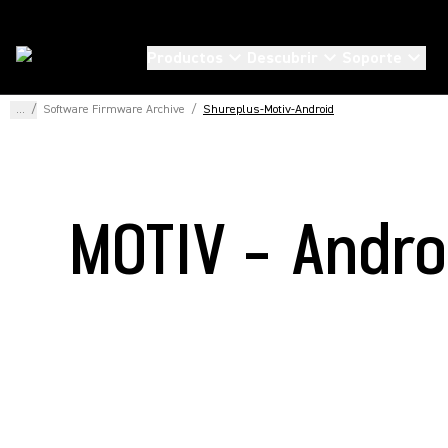
Productos
Descubrir
Soporte
...
/
Software Firmware Archive
/
Shureplus-Motiv-Android
MOTIV - Andro