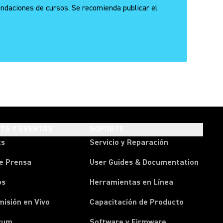
ndaciones de cursos. Se recomienda publicar el
HTS Y EVENTOS
SOPORTE
ts
Servicio y Reparación
e Prensa
User Guides & Documentation
os
Herramientas en Línea
isión en Vivo
Capacitación de Producto
rum
Software y Firmware