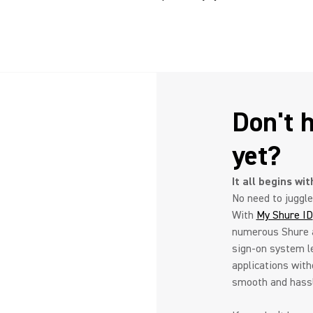
Don't 
yet?
It all begins wi
No need to juggl
With
My Shure ID
numerous Shure ap
sign-on system 
applications with
smooth and hassl