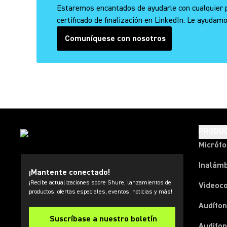
Estaremos encantados de ayudarle con cualquier p
certificado de finalización en LinkedIn. Le ayudam
Comuníquese con nosotros
PRODU
Micróf
Inalámb
¡Mantente conectado!
¡Recibe actualizaciones sobre Shure, lanzamientos de
Videoc
productos, ofertas especiales, eventos, noticias y más!
Audífon
Suscríbase a nuestro boletín
Audifo