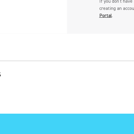
If you don’t have
creating an acco
Portal
.
s