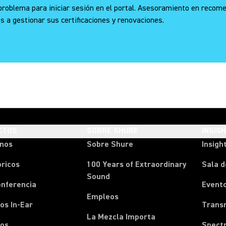
roblema para iniciar sesión en el portal. Asesoramiento en recome
os a gestionar sus certificaciones y renovaciones.
CTOS
SOBRE SHURE
INSIG
onos
Sobre Shure
Insigh
ricos
100 Years of Extraordinary
Sala d
Sound
onferencia
Event
Empleos
os In-Ear
Transm
La Mezcla Importa
nos
Spect