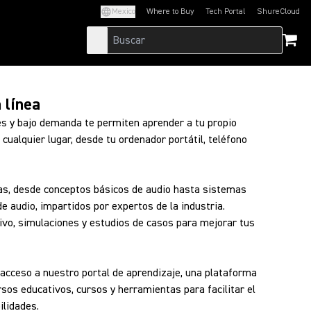
Mexico
Where to Buy
Tech Portal
ShureCloud
(Opens in a new tab)
(Opens in a new t
 línea
les y bajo demanda te permiten aprender a tu propio
cualquier lugar, desde tu ordenador portátil, teléfono
s, desde conceptos básicos de audio hasta sistemas
 audio, impartidos por expertos de la industria.
tivo, simulaciones y estudios de casos para mejorar tus
 acceso a nuestro portal de aprendizaje, una plataforma
rsos educativos, cursos y herramientas para facilitar el
ilidades.