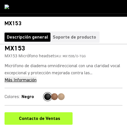
MX153
Descripción general
Soporte de producto
MX153
MX153 Micrófono headset
SKU:
MX153B/O-TQG
Micrófono de diadema omnidireccional con una claridad vocal
excepcional y protección mejorada contra las...
Más Información
Colores
:
Negro
Contacto de Ventas