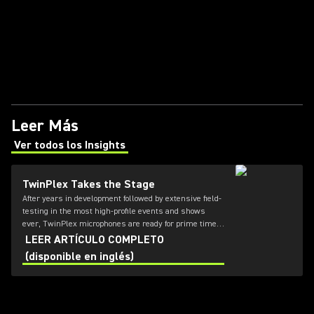
Leer Más
Ver todos los Insights
(Opens in a new tab)
TwinPlex Takes the Stage
After years in development followed by extensive field-
testing in the most high-profile events and shows
ever, TwinPlex microphones are ready for prime time.
Product Manager John Born explains what it took to
LEER ARTÍCULO COMPLETO
create one of the most complex microphones Shure
(disponible en inglés)
has ever built.