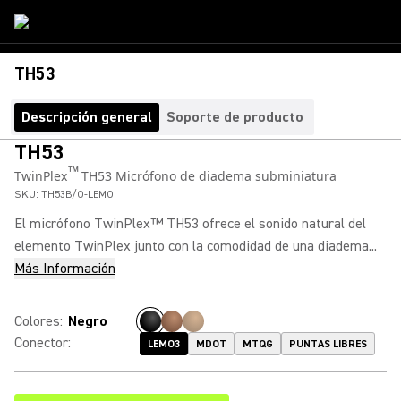
TH53
Descripción general
Soporte de producto
TH53
™
TwinPlex
TH53 Micrófono de diadema subminiatura
SKU:
TH53B/O-LEMO
El micrófono TwinPlex™ TH53 ofrece el sonido natural del
elemento TwinPlex junto con la comodidad de una diadema...
Más Información
Colores
:
Negro
Conector
:
LEMO3
MDOT
MTQG
PUNTAS LIBRES