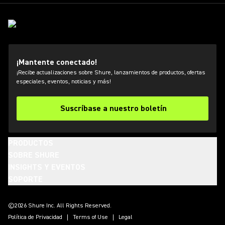
¡Mantente conectado!
¡Recibe actualizaciones sobre Shure, lanzamientos de productos, ofertas
especiales, eventos, noticias y más!
Suscríbase a nuestro boletín
PRODUCTOS
SOBRE SHURE
INSIGHTS Y EVENTOS
SOPORTE
(Opens in a new tab)
(Opens in a new tab)
(Opens in a new tab)
(Opens in a new tab)
(Opens in a new tab)
(Opens in a new tab)
(Opens in a new tab)
©2026 Shure Inc. All Rights Reserved.
Política de Privacidad
Terms of Use
Legal