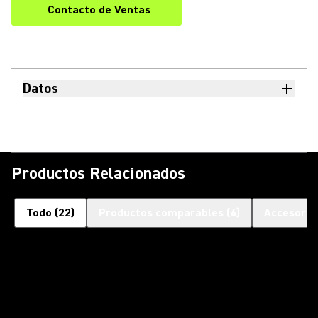
Contacto de Ventas
Datos
Productos Relacionados
Todo
(
22
)
Productos comparables
(
4
)
Accesorio