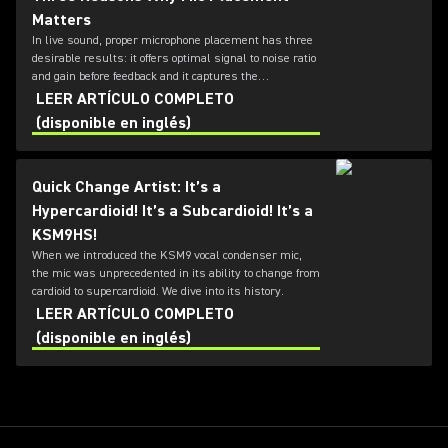
Matters
In live sound, proper microphone placement has three
desirable results: it offers optimal signal to noise ratio
and gain before feedback and it captures the
instrument's "sweet spot."
LEER ARTÍCULO COMPLETO
(disponible en inglés)
Quick Change Artist: It’s a
Hypercardioid! It’s a Subcardioid! It’s a
KSM9HS!
When we introduced the KSM9 vocal condenser mic,
the mic was unprecedented in its ability to change from
cardioid to supercardioid. We dive into its history.
LEER ARTÍCULO COMPLETO
(disponible en inglés)