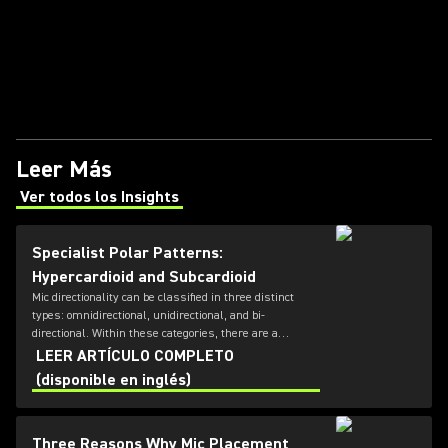
Leer Más
Ver todos los Insights
(Opens in a new tab)
Specialist Polar Patterns:
Hypercardioid and Subcardioid
Mic directionality can be classified in three distinct
types: omnidirectional, unidirectional, and bi-
directional. Within these categories, there are a
number of different directional patterns known as
LEER ARTÍCULO COMPLETO
polar-patterns; the most commonly known types are
(disponible en inglés)
cardioid and supercardioid. For a large number of
common applications, these will get you pretty far - but
what if your requirements are a little more specific?
Three Reasons Why Mic Placement