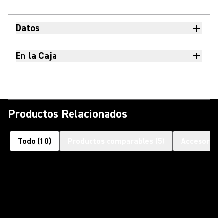
Datos
En la Caja
Productos Relacionados
Todo
(
10
)
Productos comparables
(
5
)
Accesorio