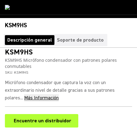
KSM9HS
Descripción general
Soporte de producto
KSM9HS
KSM9HS Micrófono condensador con patrones polares
conmutables
SKU:
KSM9HS
Micrófono condensador que captura la voz con un
extraordinario nivel de detalle gracias a sus patrones
polares...
Más Información
Encuentre un distribuidor
(Opens in a new tab)