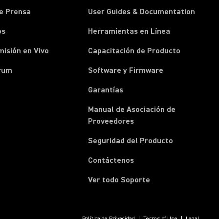
e Prensa
User Guides & Documentation
os
Herramientas en Línea
isión en Vivo
Capacitación de Producto
rum
Software y Firmware
Garantías
Manual de Asociación de
(Opens in a new tab)
Proveedores
Seguridad del Producto
(Opens in a new tab)
Contáctenos
Ver todo Soporte
Política de Privacidad
Terms of Use
Legal