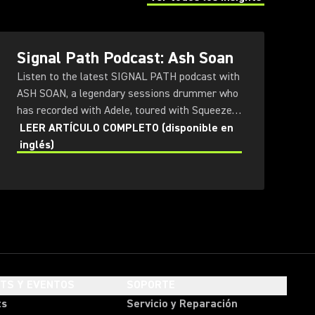
(Opens in a new tab)
Signal Path Podcast: Ash Soan
Listen to the latest SIGNAL PATH podcast with
ASH SOAN, a legendary sessions drummer who
has recorded with Adele, toured with Squeeze
and even played at the opening ceremony of the
LEER ARTÍCULO COMPLETO (disponible en
Olympics.
inglés)
HTS Y EVENTOS
SOPORTE
ts
Servicio y Reparación