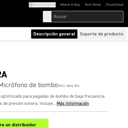
America Latina
Where to Buy
Tech Portal
ShureCloud
(Opens in a new tab)
(Opens in a new t
Descripción general
Soporte de producto
2A
Micrófono de bombo
SKU:
Beta 52A
a optimizado para pegadas de bombo de baja frecuencia
 de presión sonora. Incluye...
Más Información
e un distribuidor
(Opens in a new tab)