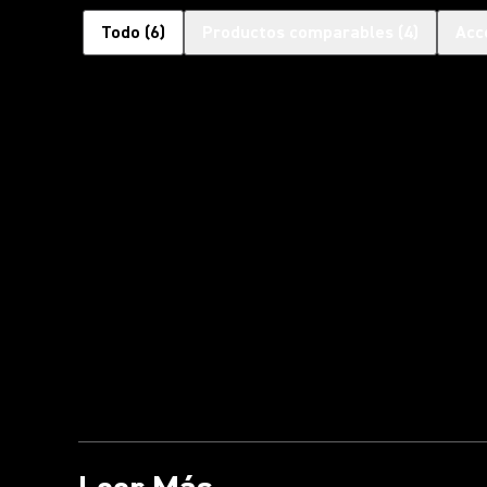
Todo
(
6
)
Productos comparables
(
4
)
Acc