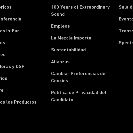
ricos
100 Years of Extraordinary
Sala d
Sound
onferencia
Event
Empleos
os In-Ear
Transm
La Mezcla Importa
nos
Spect
Sustentabilidad
reo
Alianzas
doras y DSP
Cambiar Preferencias de
rios
Cookies
re
Política de Privacidad del
Candidato
os los Productos