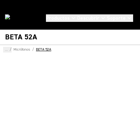
Productos
Descubrir
Soporte
BETA 52A
...
/
Micrófonos
/
BETA 52A