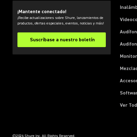
Inalámb
¡Mantente conectado!
¡Recibe actualizaciones sobre Shure, lanzamientos de
Videoc
productos, ofertas especiales, eventos, noticias y más!
Audífon
Suscríbase a nuestro boletín
Audifo
Monito
Mezcla
Acceso
Softwa
Ver Tod
(Opens in a new tab)
(Opens in a new tab)
(Opens in a new tab)
(Opens in a new tab)
(Opens in a new tab)
(Opens in a new tab)
(Opens in a new tab)
©2026 Shure Inc. All Rights Reserved.