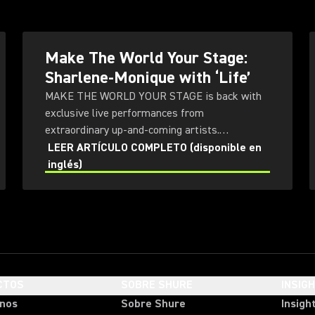
Make The World Your Stage:
Sharlene-Monique with ‘Life’
MAKE THE WORLD YOUR STAGE is back with
exclusive live performances from
extraordinary up-and-coming artists.
SHARLENE-MONIQUE is joined by musician and
LEER ARTÍCULO COMPLETO (disponible en
husband, Chris, to record a new version of her
inglés)
song ‘Life’ at Subfrantic Studios in London.
CTOS
SOBRE SHURE
INSIG
onos
Sobre Shure
Insigh