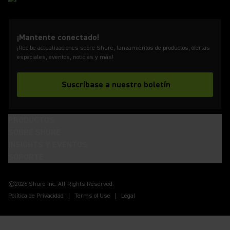
¡Mantente conectado!
¡Recibe actualizaciones sobre Shure, lanzamientos de productos, ofertas
especiales, eventos, noticias y más!
Suscríbase a nuestro boletín
PRODUCTOS
SOBRE SHURE
INSIGHTS Y EVENTOS
SOPORTE
(Opens in a new tab)
(Opens in a new tab)
(Opens in a new tab)
(Opens in a new tab)
(Opens in a new tab)
(Opens in a new tab)
(Opens in a new tab)
©2026 Shure Inc. All Rights Reserved.
Política de Privacidad
Terms of Use
Legal