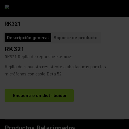
RK321
Descripción general
Soporte de producto
RK321
RK321 Rejilla de repuesto
SKU:
RK321
Rejilla de repuesto resistente a abolladuras para los
micrófonos con cable Beta 52.
Encuentre un distribuidor
(Opens in a new tab)
Productos Relacionados