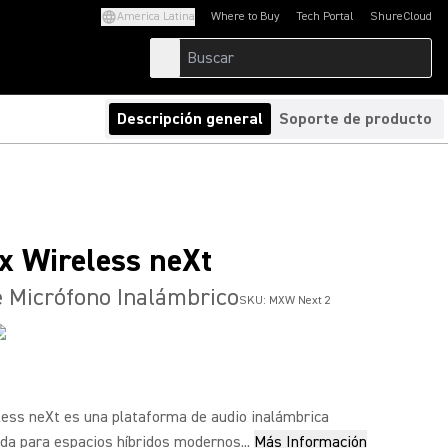
America Latina
Where to Buy
Tech Portal
ShureCloud
(Opens in a new tab)
(Opens in a new t
Descripción general
Soporte de producto
ex Wireless neXt
 Micrófono Inalámbrico
SKU:
MXW Next 2
less neXt es una plataforma de audio inalámbrica
da para espacios híbridos modernos...
Más Información