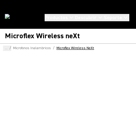
Productos
Descubrir
Soporte
Microflex Wireless neXt
...
/
Microfonos Inalambricos
/
Microflex Wireless NeXt