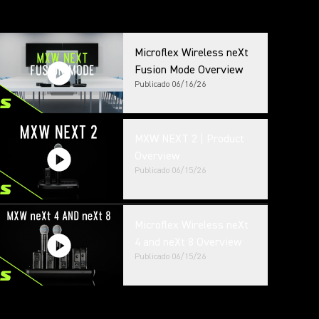
Microflex Wireless neXt
Fusion Mode Overview
Publicado
06/16/26
MXW NEXT 2 | Product
Overview
Publicado
06/15/26
Microflex Wireless neXt
4 and neXt 8 Overview
Publicado
06/15/26